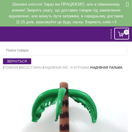
Шановні клієнти! Зараз ми ПРАЦЮЄМО, але в обмеженому
режимі! Зверніть увагу, що доставка товарів під замовлення
відновлено, але можуть бути затримки, в середньому доставка
11-15 днів, враховуйте це будь ласка. Бережіть себе <3
0
Вход
или
Регистрация
/
ГЛАВНАЯ
/
АКСЕССУАРЫ
/
НАДУВНЫЕ АКС. И ИГРУШКИ
/
НАДУВНАЯ ПАЛЬМА
Напомнить
Регистрация или авторизация