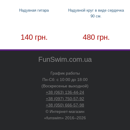
Надувная гитара
Надувной круг в виде сердечка
90 см.
140 грн.
480 грн.
FunSwim.com.ua
График работы
Пн-Сб: с 10:00 до 18:00
(Воскресенье выходной)
+38 (063) 136-44-24
+38 (097) 750-57-92
+38 (050) 666-57-98
© Интернет-магазин
«funswim» 2016–2026