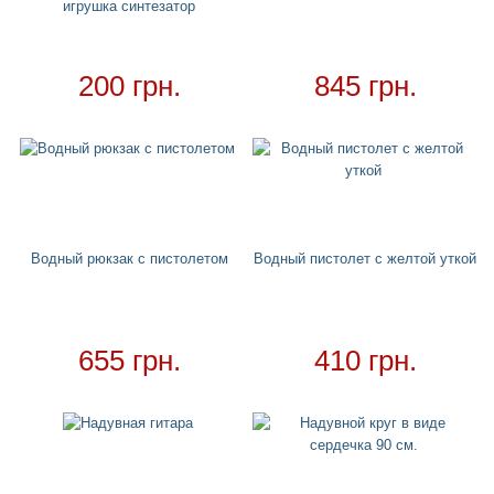
игрушка синтезатор
Матрасы
+
Огромные надувные звери
Пледы
200 грн.
845 грн.
Купальники
+
Надувные подстаканники
Аксессуары
+
Надувные аксессуары и игрушки
Надувные боксерские груши
Водный рюкзак с пистолетом
Водный пистолет с желтой уткой
Cмешные очки
Надувные мячи
Обложки на паспорт
655 грн.
410 грн.
Чехлы для чемоданов
Хвост русалки
Ремни для чемодана
Для дома
+
Товар в наличии - доставка за 1-2 дня