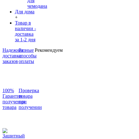
для
чемодана
Для дома
+
Товар в
наличии -
доставка
за 1-2 дня
Надежная
Разные
Рекомендуем
доставка
способы
заказов
оплаты
100%
Проверка
Гарантия
товара
получения
при
товара
получении