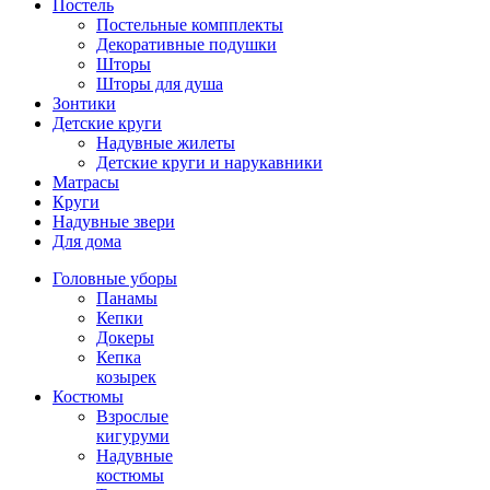
Постель
Постельные компплекты
Декоративные подушки
Шторы
Шторы для душа
Зонтики
Детские круги
Надувные жилеты
Детские круги и нарукавники
Матрасы
Круги
Надувные звери
Для дома
Головные уборы
Панамы
Кепки
Докеры
Кепка
козырек
Костюмы
Взрослые
кигуруми
Надувные
костюмы