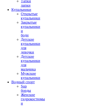
Тапки
лапки
Купальники
Открытые
купальники
Закрытые
купальники
и
боди
Детские
купальники
для
девочки
Детские
купальники
для
мальчика
Мужские
купальники
Водный спорт
Sup
борды
Женские
гидрокостюмы
и