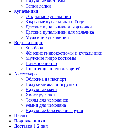
Надувные костюмы
Тапки лапки
Купальники
Открытые купальники
Закрытые купальники и боди
Детские купальники для девочки
Детские купальники для мальчика
Мужские купальники
Водный спорт
Sup борды
Женские гидрокостюмы и купальники
Мужские гидро костюмы
Пляжное пончо
Полотенце пончо для детей
Аксессуары
Обложка на паспорт
Надувные акс. и игрушки
Надувные мячи
Хвост русалки
Чехлы для чемоданов
Ремни для чемодана
Надувные боксерские груши
Пледы
Подстаканники
Доставка 1-2 дня