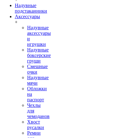
Надувные
подстаканники
Аксессуары
+
Надувные
аксессуары
и
игрушки
Надувные
боксерские
груши
Cмешные
очки
Надувные
мячи
Обложки
на
паспорт
Чехлы
для
чемоданов
Хвост
русалки
Ремни