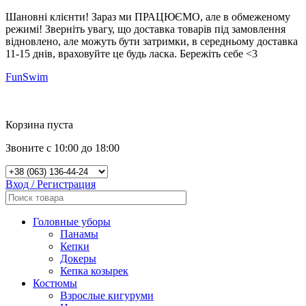
Шановні клієнти! Зараз ми ПРАЦЮЄМО, але в обмеженому
режимі! Зверніть увагу, що доставка товарів під замовлення
відновлено, але можуть бути затримки, в середньому доставка
11-15 днів, враховуйте це будь ласка. Бережіть себе <3
FunSwim
Напомнить
0
Корзина пуста
Звоните с 10:00 до 18:00
Вход / Регистрация
Головные уборы
Панамы
Кепки
Докеры
Кепка козырек
Костюмы
Взрослые кигуруми