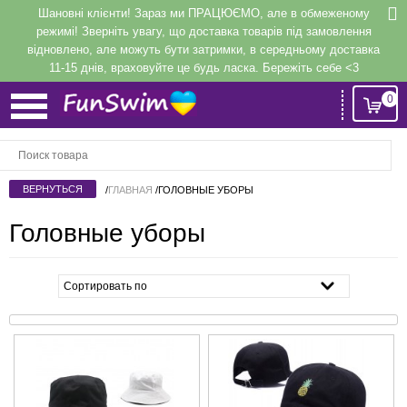
Шановні клієнти! Зараз ми ПРАЦЮЄМО, але в обмеженому
режимі! Зверніть увагу, що доставка товарів під замовлення
відновлено, але можуть бути затримки, в середньому доставка
11-15 днів, враховуйте це будь ласка. Бережіть себе <3
0
Вход
или
Регистрация
/
ГЛАВНАЯ
/
ГОЛОВНЫЕ УБОРЫ
Головные уборы
Напомнить
Регистрация или авторизация