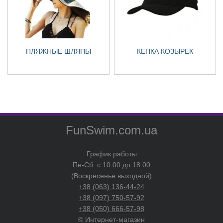
ПЛЯЖНЫЕ ШЛЯПЫ
КЕПКА КОЗЫРЕК
FunSwim.com.ua
Костюмы
+
Головные уборы
+
График работы
Пн-Сб: с 10:00 до 18:00
Панамы
(Воскресенье выходной)
Кепки
+38 (063) 136-44-24
Докеры
+38 (097) 750-57-92
Пляжные шляпы
+38 (050) 666-57-98
© Интернет-магазин
Кепка козырек