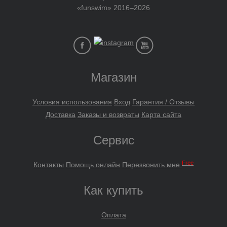
«funswim» 2016–2026
Водный спорт
+
Круги
+
Матрасы
+
Огромные надувные звери
Пледы
Магазин
Купальники
+
Надувные подстаканники
Условия использования
Вход
Гарантия / Отзывы
Аксессуары
+
Доставка
Заказы и возвраты
Карта сайта
Для дома
+
Сервис
Товар в наличии - доставка за 1-2 дня
Free
Контакты
Помощь онлайн
Перезвонить мне
Как купить
Оплата