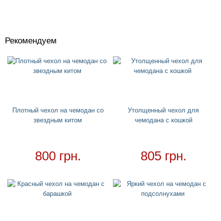
Рекомендуем
Костюмы
+
Головные уборы
+
Водный спорт
+
Круги
+
Плотный чехол на чемодан со
Утолщенный чехол для
звездным китом
чемодана с кошкой
Матрасы
+
Огромные надувные звери
Пледы
800 грн.
805 грн.
Купальники
+
Надувные подстаканники
Аксессуары
+
Надувные аксессуары и игрушки
Надувные боксерские груши