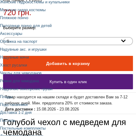
Женские гидрокостюмы и купальники
Мужские гидро костюмы
720 грн.
Пляжное пончо
Полотенце пончо для детей
Выберите размер:
Аксессуары
Обложка на паспорт
Надувные акс. и игрушки
Надувные мячи
Хвост русалки
Чехлы для чемоданов
Ремни для чемодана
Надувные боксерские груши
Пледы
Товар находится на нашем складе и будет доставлен Вам за 7-12
рабочих дней. Мин. предоплата 20% от стоимости заказа.
Подстаканники
Дата доставки :
15.08.2026 - 23.08.2026
Доставка 1-2 дня
Голубой чехол с медведем для
Постель
Постельные компплекты
чемодана