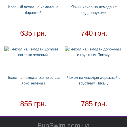
Красный чехол на чемодан с
Яркий чехол на чемодан с
Cмешные очки
барашкой
подсолнухами
Надувные мячи
Обложки на паспорт
635 грн.
740 грн.
Чехлы для чемоданов
Хвост русалки
Ремни для чемодана
Для дома
+
Товар в наличии - доставка за 1-2 дня
Чехол на чемодан Zombies cat
Чехол на чемодан дорожный с
ярко зеленый
грустным Пикачу
855 грн.
785 грн.
FunSwim.com.ua