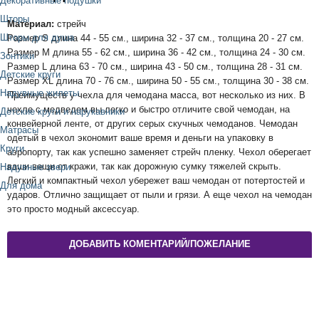
Декоративные подушки
Шторы
Материал:
стрейч
Шторы для душа
Размер S длина 44 - 55 см., ширина 32 - 37 см., толщина 20 - 27 см.
Размер M длина 55 - 62 см., ширина 36 - 42 см., толщина 24 - 30 см.
Зонтики
Размер L длина 63 - 70 см., ширина 43 - 50 см., толщина 28 - 31 см.
Детские круги
Размер XL длина 70 - 76 см., ширина 50 - 55 см., толщина 30 - 38 см.
Надувные жилеты
Преимуществ у чехла для чемодана масса, вот несколько из них. В
чехле с медведем вы легко и быстро отличите свой чемодан, на
Детские круги и нарукавники
конвейерной ленте, от других серых скучных чемоданов. Чемодан
Матрасы
одетый в чехол экономит ваше время и деньги на упаковку в
Круги
аэропорту, так как успешно заменяет стрейч пленку. Чехол оберегает
ваши вещи от кражи, так как дорожную сумку тяжелей скрыть.
Надувные звери
Легкий и компактный чехол убережет ваш чемодан от потертостей и
Для дома
ударов. Отлично защищает от пыли и грязи. А еще чехол на чемодан
это просто модный аксессуар.
ДОБАВИТЬ КОМЕНТАРИЙ/ПОЖЕЛАНИЕ