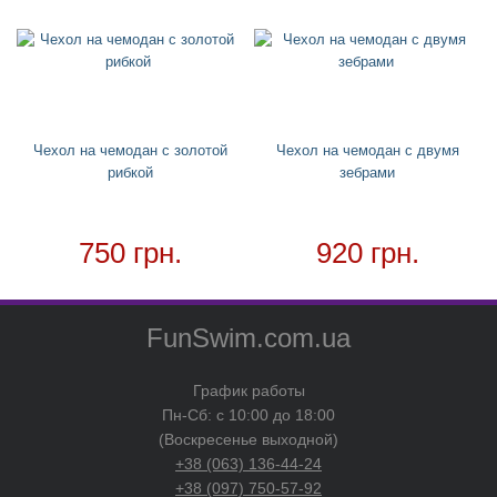
Хвост русалки
Ремни для чемодана
Для дома
+
Товар в наличии - доставка за 1-2 дня
Чехол на чемодан с золотой
Чехол на чемодан с двумя
рибкой
зебрами
750 грн.
920 грн.
FunSwim.com.ua
График работы
Пн-Сб: с 10:00 до 18:00
(Воскресенье выходной)
+38 (063) 136-44-24
+38 (097) 750-57-92