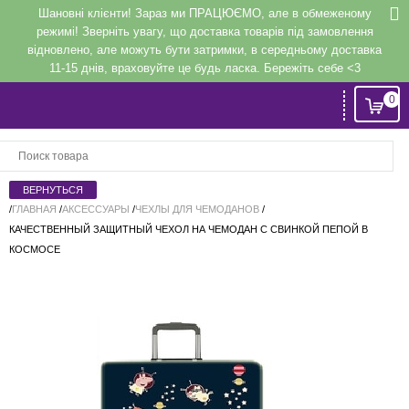
Шановні клієнти! Зараз ми ПРАЦЮЄМО, але в обмеженому
режимі! Зверніть увагу, що доставка товарів під замовлення
відновлено, але можуть бути затримки, в середньому доставка
11-15 днів, враховуйте це будь ласка. Бережіть себе <3
0
Вход
или
Регистрация
/
ГЛАВНАЯ
/
АКСЕССУАРЫ
/
ЧЕХЛЫ ДЛЯ ЧЕМОДАНОВ
/
КАЧЕСТВЕННЫЙ ЗАЩИТНЫЙ ЧЕХОЛ НА ЧЕМОДАН С СВИНКОЙ ПЕПОЙ В
Напомнить
КОСМОСЕ
Регистрация или авторизация