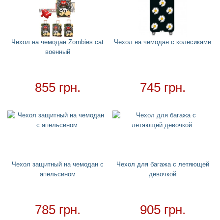
Головные уборы
+
Водный спорт
+
Круги
+
Чехол на чемодан Zombies cat
Чехол на чемодан с колесиками
военный
Матрасы
+
Огромные надувные звери
Пледы
855 грн.
745 грн.
Купальники
+
Надувные подстаканники
Аксессуары
+
Надувные аксессуары и игрушки
Надувные боксерские груши
Чехол защитный на чемодан с
Чехол для багажа с летяющей
Cмешные очки
апельсином
девочкой
Надувные мячи
Обложки на паспорт
785 грн.
905 грн.
Чехлы для чемоданов