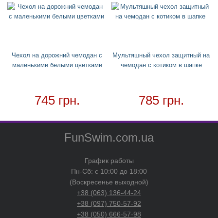
Ремни для чемодана
Для дома
+
Товар в наличии - доставка за 1-2 дня
Чехол на дорожний чемодан с
Мультяшный чехол защитный на
маленькими белыми цветками
чемодан с котиком в шапке
745 грн.
785 грн.
FunSwim.com.ua
График работы
Пн-Сб: с 10:00 до 18:00
(Воскресенье выходной)
+38 (063) 136-44-24
+38 (097) 750-57-92
+38 (050) 666-57-98