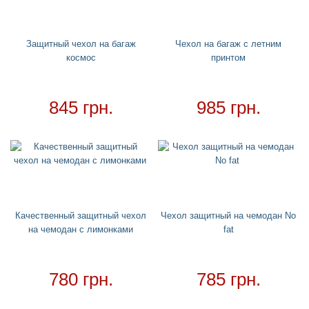
Головные уборы
+
Водный спорт
+
Круги
+
Защитный чехол на багаж
Чехол на багаж с летним
космос
принтом
Матрасы
+
Огромные надувные звери
Пледы
845 грн.
985 грн.
Купальники
+
Надувные подстаканники
Аксессуары
+
Надувные аксессуары и игрушки
Надувные боксерские груши
Качественный защитный чехол
Чехол защитный на чемодан No
Cмешные очки
на чемодан с лимонками
fat
Надувные мячи
Обложки на паспорт
780 грн.
785 грн.
Чехлы для чемоданов
Хвост русалки