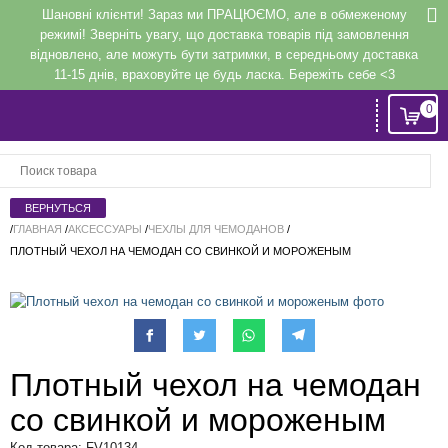
Шановні клієнти! Зараз ми ПРАЦЮЄМО, але в обмеженому
режимі! Зверніть увагу, що доставка товарів під замовлення
відновлено, але можуть бути затримки, в середньому доставка
11-15 днів, враховуйте це будь ласка. Бережіть себе <3
0
Вход
или
Регистрация
/
ГЛАВНАЯ
/
АКСЕССУАРЫ
/
ЧЕХЛЫ ДЛЯ ЧЕМОДАНОВ
/
ПЛОТНЫЙ ЧЕХОЛ НА ЧЕМОДАН СО СВИНКОЙ И МОРОЖЕНЫМ
Напомнить
Регистрация или авторизация
Плотный чехол на чемодан
со свинкой и мороженым
Код товара: FV10134