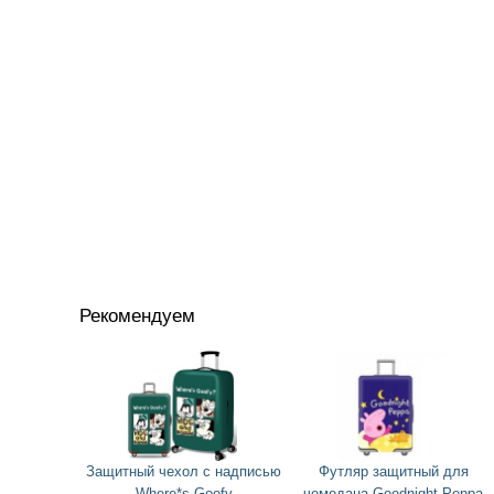
Рекомендуем
Защитный чехол с надписью
Футляр защитный для
Where*s Goofy
чемодана Goodnight Peppa