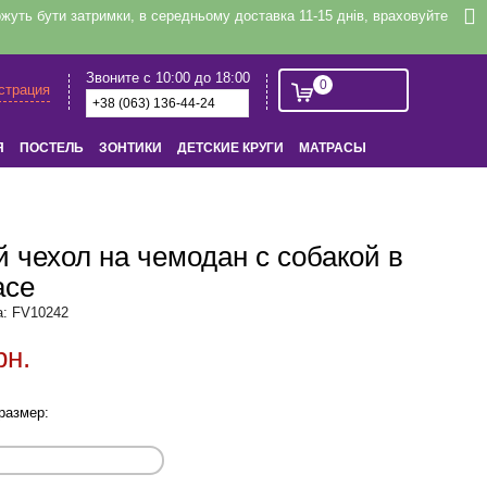
уть бути затримки, в середньому доставка 11-15 днів, враховуйте
Звоните с 10:00 до 18:00
0
истрация
Я
ПОСТЕЛЬ
ЗОНТИКИ
ДЕТСКИЕ КРУГИ
МАТРАСЫ
 чехол на чемодан с собакой в
асе
а: FV10242
рн.
размер: