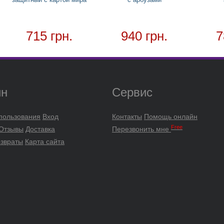
715 грн.
940 грн.
7
ин
Сервис
пользования
Вход
Контакты
Помощь онлайн
Free
 Отзывы
Доставка
Перезвонить мне
озвраты
Карта сайта