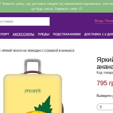
верніть увагу, що доставка товарів під замовлення відновлено, але мож
це будь ласка. Бережіть себе <3
Вход / Рег
СПОРТ
АКСЕССУАРЫ
ПЛЕДЫ
ПОДСТАКАННИКИ
ДОСТАВКА 1-2 ДН
Вход
или
Регистрация
В
/
ЯРКИЙ ЧЕХОЛ НА ЧЕМОДАН С СОБАКОЙ В АНАНАСЕ
Яркий
анан
Напомнить
Код товар
795 г
Регистрация или авторизация
Выберите 