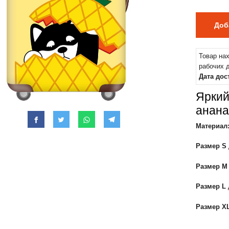
Товар на
рабочих 
Дата дос
Яркий
анана
Материал
Размер S
Размер M
Размер L
Размер X