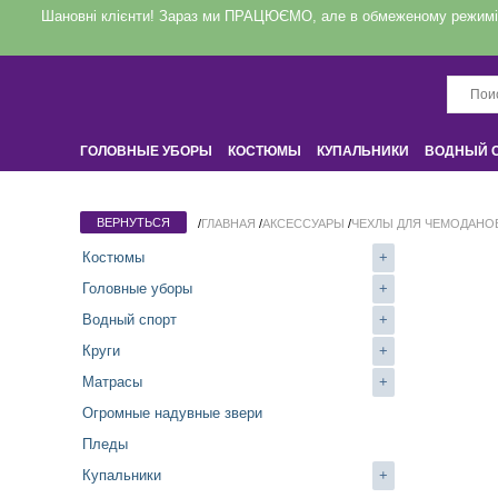
Шановні клієнти! Зараз ми ПРАЦЮЄМО, але в обмеженому режимі! З
ГОЛОВНЫЕ УБОРЫ
КОСТЮМЫ
КУПАЛЬНИКИ
ВОДНЫЙ 
КРУГИ
НАДУВНЫЕ ЗВЕРИ
ДЛЯ ДОМА
/
ГЛАВНАЯ
/
АКСЕССУАРЫ
/
ЧЕХЛЫ ДЛЯ ЧЕМОДАНО
Костюмы
+
Головные уборы
+
Водный спорт
+
Круги
+
Матрасы
+
Огромные надувные звери
Пледы
Купальники
+