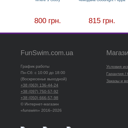
800 грн.
815 грн.
FunSwim.com.ua
Магаз
График работы
Условия ис
Пн-Сб: с 10:00 до 18:00
Гарантия /
(Воскресенье выходной)
Заказы и в
+38 (063) 136-44-24
+38 (097) 750-57-92
+38 (050) 666-57-98
© Интернет-магазин
«funswim» 2016–2026