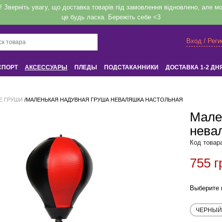
верніть увагу, що доставка товарів під замовлення відновлено, але мож
це будь ласка. Бережіть себе <3
Вход / Рег
СПОРТ
АКСЕССУАРЫ
ПЛЕДЫ
ПОДСТАКАННИКИ
ДОСТАВКА 1-2 ДН
Вход
или
Регистрация
Е ГРУШИ
/
МАЛЕНЬКАЯ НАДУВНАЯ ГРУША НЕВАЛЯШКА НАСТОЛЬНАЯ
Мале
нева
Напомнить
Код товар
755 г
Регистрация или авторизация
Выберите 