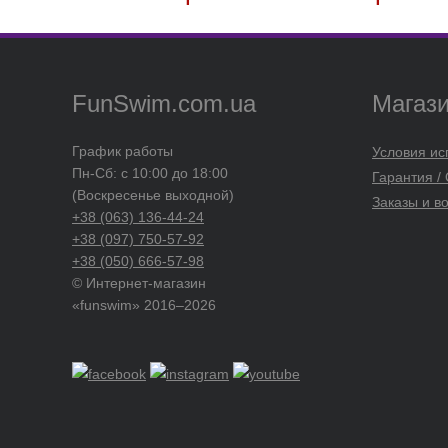
FunSwim.com.ua
Магаз
График работы
Условия ис
Пн-Сб: с 10:00 до 18:00
Гарантия /
(Воскресенье выходной)
Заказы и в
+38 (063) 136-44-24
+38 (097) 750-57-92
+38 (050) 666-57-98
© Интернет-магазин
«funswim» 2016–2026