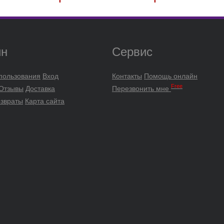
ин
Сервис
пользования
Вход
Контакты
Помощь онлайн
Free
 Отзывы
Доставка
Перезвонить мне
озвраты
Карта сайта