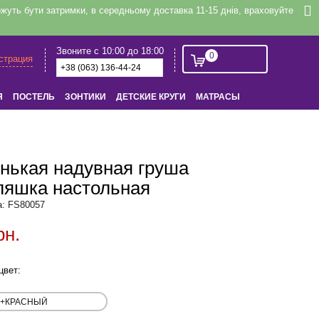
уть бути затримки, в середньому доставка 11-15 днів, враховуйте
Звоните с 10:00 до 18:00
0
истрация
Я
ПОСТЕЛЬ
ЗОНТИКИ
ДЕТСКИЕ КРУГИ
МАТРАСЫ
нькая надувная груша
ляшка настольная
а: FS80057
рн.
цвет: