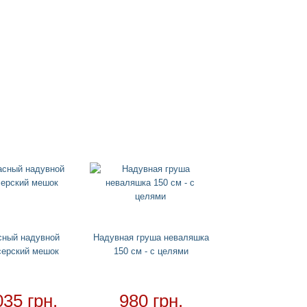
сный надувной
Надувная груша неваляшка
серский мешок
150 см - с целями
035 грн.
980 грн.