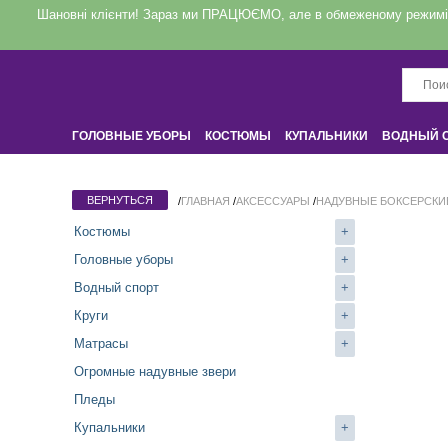
Шановні клієнти! Зараз ми ПРАЦЮЄМО, але в обмеженому режимі! З
ГОЛОВНЫЕ УБОРЫ
КОСТЮМЫ
КУПАЛЬНИКИ
ВОДНЫЙ 
КРУГИ
НАДУВНЫЕ ЗВЕРИ
ДЛЯ ДОМА
/
ГЛАВНАЯ
/
АКСЕССУАРЫ
/
НАДУВНЫЕ БОКСЕРСКИ
Костюмы
+
Головные уборы
+
Водный спорт
+
Круги
+
Матрасы
+
Огромные надувные звери
Пледы
Купальники
+