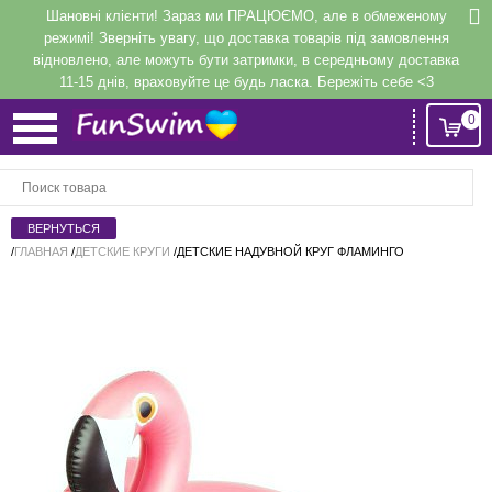
Шановні клієнти! Зараз ми ПРАЦЮЄМО, але в обмеженому
режимі! Зверніть увагу, що доставка товарів під замовлення
відновлено, але можуть бути затримки, в середньому доставка
11-15 днів, враховуйте це будь ласка. Бережіть себе <3
0
Вход
или
Регистрация
/
ГЛАВНАЯ
/
ДЕТСКИЕ КРУГИ
/
ДЕТСКИЕ НАДУВНОЙ КРУГ ФЛАМИНГО
Напомнить
Регистрация или авторизация