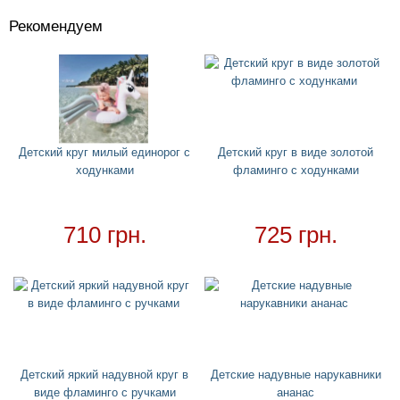
Рекомендуем
Костюмы
+
Головные уборы
+
Водный спорт
+
Круги
+
Детский круг милый единорог с
Детский круг в виде золотой
ходунками
фламинго с ходунками
Необычные надувные круги
Надувные круги и нарукавники для детей
Надувные жилеты
710 грн.
725 грн.
Матрасы
+
Огромные надувные звери
Пледы
Купальники
+
Надувные подстаканники
Детский яркий надувной круг в
Детские надувные нарукавники
Аксессуары
+
виде фламинго с ручками
ананас