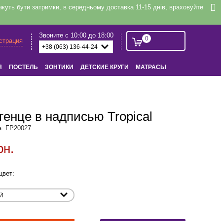
уть бути затримки, в середньому доставка 11-15 днів, враховуйте
Звоните с 10:00 до 18:00
0
истрация
Я
ПОСТЕЛЬ
ЗОНТИКИ
ДЕТСКИЕ КРУГИ
МАТРАСЫ
енце в надписью Tropical
а: FP20027
рн.
цвет: