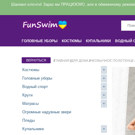
Шановні клієнти! Зараз ми ПРАЦЮЄМО, але в обмеженому режимі! З
ГОЛОВНЫЕ УБОРЫ
КОСТЮМЫ
КУПАЛЬНИКИ
ВОДНЫЙ 
КРУГИ
НАДУВНЫЕ ЗВЕРИ
ДЛЯ ДОМА
/
ГЛАВНАЯ
/
ДЛЯ ДОМА
/
НЕОБЫЧНОЕ ПОЛОТЕНЦЕ
Костюмы
+
Головные уборы
+
Водный спорт
+
Круги
+
Матрасы
+
Огромные надувные звери
Пледы
Купальники
+