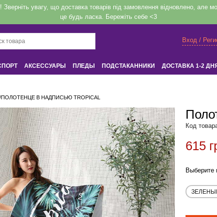
верніть увагу, що доставка товарів під замовлення відновлено, але мож
це будь ласка. Бережіть себе <3
Вход / Рег
СПОРТ
АКСЕССУАРЫ
ПЛЕДЫ
ПОДСТАКАННИКИ
ДОСТАВКА 1-2 ДН
Вход
или
Регистрация
/
ПОЛОТЕНЦЕ В НАДПИСЬЮ TROPICAL
Полот
Напомнить
Код товар
615 г
Выберите 
Регистрация или авторизация