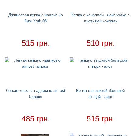
Панамы
Кепки
Джинсовая кепка с надписью
Кепка с коноплей - бейсболка с
New York 08
листьями конопли
Докеры
Пляжные шляпы
Кепка козырек
515 грн.
510 грн.
Водный спорт
+
Круги
+
Матрасы
+
Огромные надувные звери
Пледы
Легкая кепка c надписью almost
Кепка с вышитой большой
Купальники
+
famous
птицой - аист
Надувные подстаканники
Аксессуары
+
485 грн.
515 грн.
Для дома
+
Товар в наличии - доставка за 1-2 дня