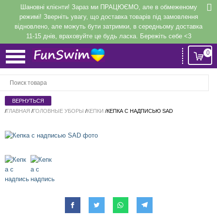
Шановні клієнти! Зараз ми ПРАЦЮЄМО, але в обмеженому
режимі! Зверніть увагу, що доставка товарів під замовлення
відновлено, але можуть бути затримки, в середньому доставка
11-15 днів, враховуйте це будь ласка. Бережіть себе <3
0
Вход
или
Регистрация
/
ГЛАВНАЯ
/
ГОЛОВНЫЕ УБОРЫ
/
КЕПКИ
/
КЕПКА С НАДПИСЬЮ SAD
Напомнить
Регистрация или авторизация