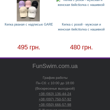
Кепка рваная с надписью GARE
Кепка с розой - мужская и
женская бейсболка с нашивкой
495 грн.
480 грн.
FunSwim.com.ua
График работы
Пн-Сб: с 10:00 до 18:00
(Воскресенье выходной)
+38 (063) 136-44-24
+38 (097) 750-57-92
+38 (050) 666-57-98