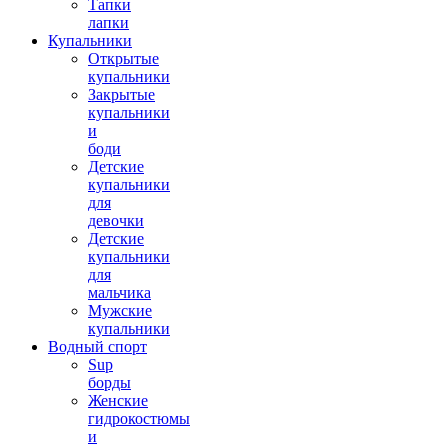
Тапки
лапки
Купальники
Открытые
купальники
Закрытые
купальники
и
боди
Детские
купальники
для
девочки
Детские
купальники
для
мальчика
Мужские
купальники
Водный спорт
Sup
борды
Женские
гидрокостюмы
и