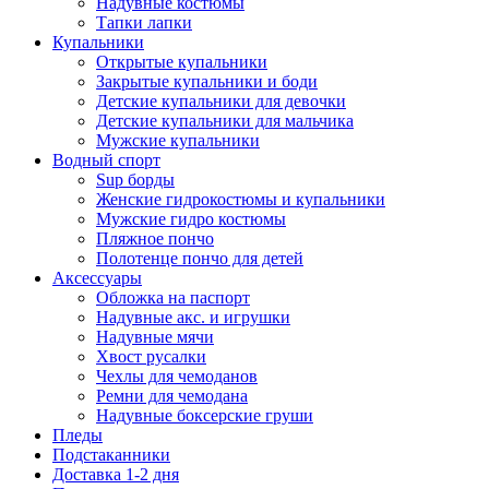
Надувные костюмы
Тапки лапки
Купальники
Открытые купальники
Закрытые купальники и боди
Детские купальники для девочки
Детские купальники для мальчика
Мужские купальники
Водный спорт
Sup борды
Женские гидрокостюмы и купальники
Мужские гидро костюмы
Пляжное пончо
Полотенце пончо для детей
Аксессуары
Обложка на паспорт
Надувные акс. и игрушки
Надувные мячи
Хвост русалки
Чехлы для чемоданов
Ремни для чемодана
Надувные боксерские груши
Пледы
Подстаканники
Доставка 1-2 дня