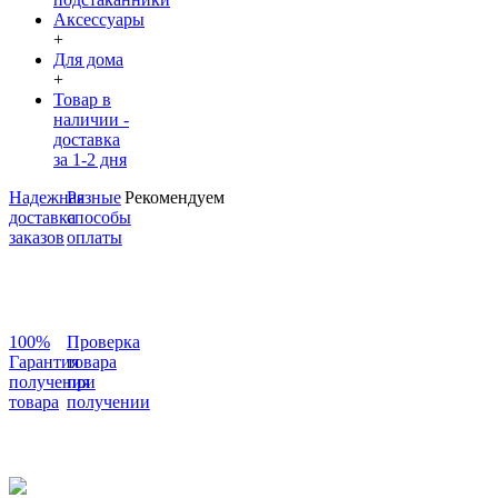
Аксессуары
+
Для дома
+
Товар в
наличии -
доставка
за 1-2 дня
Надежная
Разные
Рекомендуем
доставка
способы
заказов
оплаты
100%
Проверка
Гарантия
товара
получения
при
товара
получении