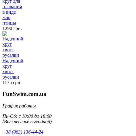
круг для
плавания
в виде
жар
птицы
1290 грн.
Надувной
круг
хвост
русалки
1175 грн.
FunSwim.com.ua
График работы
Пн-Сб: с 10:00 до 18:00
(Воскресенье выходной)
+38 (063) 136-44-24