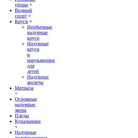
уборы
+
Водный
спорт
+
Круги
+
Необычные
надувные
круги
Надувные
круги
и
нарукавники
для
детей
Надувные
жилеты
Матрасы
+
Огромные
надувные
звери
Пледы
Купальники
+
Надувные
подстаканники