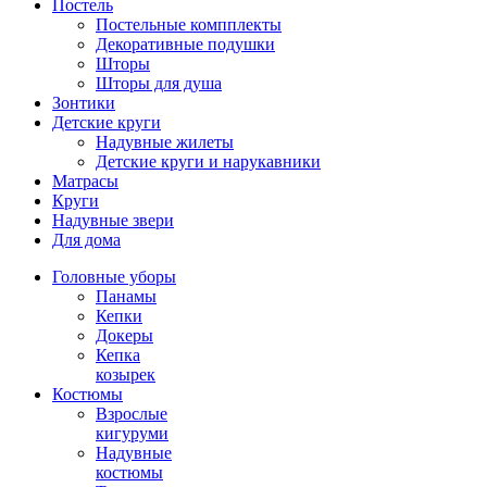
Постель
Постельные компплекты
Декоративные подушки
Шторы
Шторы для душа
Зонтики
Детские круги
Надувные жилеты
Детские круги и нарукавники
Матрасы
Круги
Надувные звери
Для дома
Головные уборы
Панамы
Кепки
Докеры
Кепка
козырек
Костюмы
Взрослые
кигуруми
Надувные
костюмы