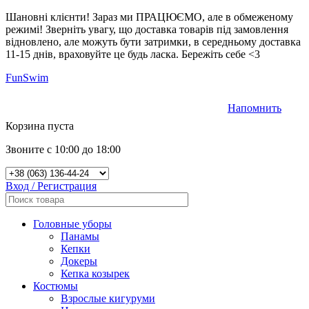
Шановні клієнти! Зараз ми ПРАЦЮЄМО, але в обмеженому
режимі! Зверніть увагу, що доставка товарів під замовлення
відновлено, але можуть бути затримки, в середньому доставка
11-15 днів, враховуйте це будь ласка. Бережіть себе <3
FunSwim
Напомнить
0
Корзина пуста
Звоните с 10:00 до 18:00
Вход / Регистрация
Головные уборы
Панамы
Кепки
Докеры
Кепка козырек
Костюмы
Взрослые кигуруми