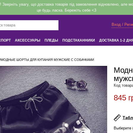
верніть увагу, що доставка товарів під замовлення відновлено, але мож
це будь ласка. Бережіть себе <3
Вход / Рег
СПОРТ
АКСЕССУАРЫ
ПЛЕДЫ
ПОДСТАКАННИКИ
ДОСТАВКА 1-2 ДН
/
МОДНЫЕ ШОРТЫ ДЛЯ КУПАНИЯ МУЖСКИЕ С СОБАЧКАМИ
Модн
мужс
Код товар
845 г
Табл
Выберите 