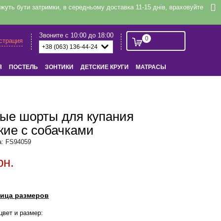
уть бути затримки, в середньому доставка 11-15 днів, враховуйте
Звоните с 10:00 до 18:00
0
истрация
Я
ПОСТЕЛЬ
ЗОНТИКИ
ДЕТСКИЕ КРУГИ
МАТРАСЫ
ые шорты для купания
кие с собачками
а: FS94059
рн.
ица размеров
цвет и размер: