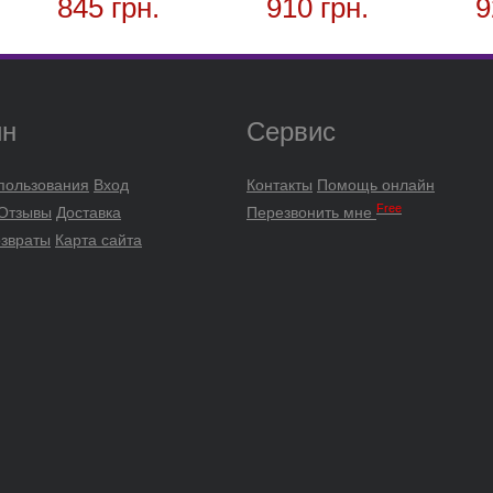
845 грн.
910 грн.
9
ин
Сервис
пользования
Вход
Контакты
Помощь онлайн
Free
 Отзывы
Доставка
Перезвонить мне
озвраты
Карта сайта