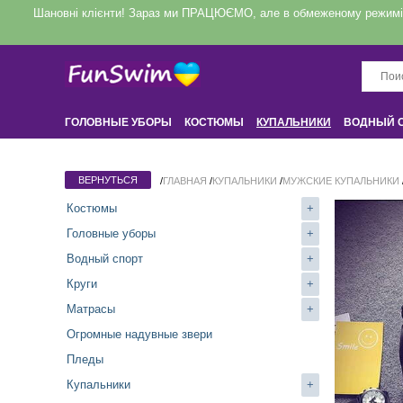
Шановні клієнти! Зараз ми ПРАЦЮЄМО, але в обмеженому режимі! З
ГОЛОВНЫЕ УБОРЫ
КОСТЮМЫ
КУПАЛЬНИКИ
ВОДНЫЙ 
КРУГИ
НАДУВНЫЕ ЗВЕРИ
ДЛЯ ДОМА
/
ГЛАВНАЯ
/
КУПАЛЬНИКИ
/
МУЖСКИЕ КУПАЛЬНИКИ
Костюмы
+
Головные уборы
+
Водный спорт
+
Круги
+
Матрасы
+
Огромные надувные звери
Пледы
Купальники
+