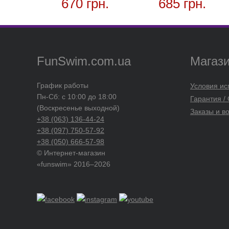
670 грн.
685 грн.
FunSwim.com.ua
Магаз
График работы
Условия ис
Пн-Сб: с 10:00 до 18:00
Гарантия /
(Воскресенье выходной)
Заказы и в
+38 (063) 136-44-24
+38 (097) 750-57-92
+38 (050) 666-57-98
© Интернет-магазин
«funswim» 2016–2026