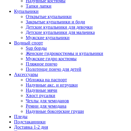
Надувные костюмы
Тапки лапки
Купальники
Открытые купальники
Закрытые купальники и боди
Детские купальники для девочки
Детские купальники для мальчика
Мужские купальники
Водный спорт
Sup борды
Женские гидрокостюмы и купальники
Мужские гидро костюмы
Пляжное пончо
Полотенце пончо для детей
Аксессуары
Обложка на паспорт
Надувные акс. и игрушки
Надувные мячи
Хвост русалки
Чехлы для чемоданов
Ремни для чемодана
Надувные боксерские груши
Пледы
Подстаканники
Доставка 1-2 дня