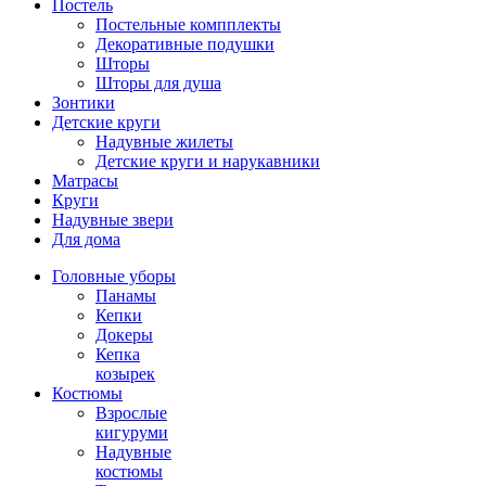
Постель
Постельные компплекты
Декоративные подушки
Шторы
Шторы для душа
Зонтики
Детские круги
Надувные жилеты
Детские круги и нарукавники
Матрасы
Круги
Надувные звери
Для дома
Головные уборы
Панамы
Кепки
Докеры
Кепка
козырек
Костюмы
Взрослые
кигуруми
Надувные
костюмы