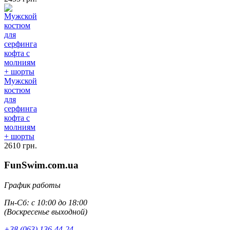
Мужской
костюм
для
серфинга
кофта с
молниям
+ шорты
2610 грн.
FunSwim.com.ua
График работы
Пн-Сб: с 10:00 до 18:00
(Воскресенье выходной)
+38 (063) 136-44-24