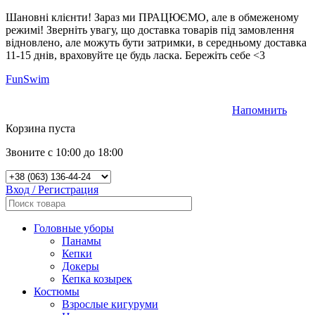
Шановні клієнти! Зараз ми ПРАЦЮЄМО, але в обмеженому
режимі! Зверніть увагу, що доставка товарів під замовлення
відновлено, але можуть бути затримки, в середньому доставка
11-15 днів, враховуйте це будь ласка. Бережіть себе <3
FunSwim
Напомнить
0
Корзина пуста
Звоните с 10:00 до 18:00
Вход / Регистрация
Головные уборы
Панамы
Кепки
Докеры
Кепка козырек
Костюмы
Взрослые кигуруми