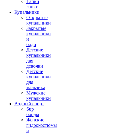
Тапки
лапки
Купальники
Открытые
купальники
Закрытые
купальники
и
боди
Детские
купальники
для
девочки
Детские
купальники
для
мальчика
Мужские
купальники
Водный спорт
Sup
борды
Женские
гидрокостюмы
и