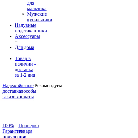
для
мальчика
Мужские
купальники
Надувные
подстаканники
Аксессуары
+
Для дома
+
Товар в
наличии -
доставка
за 1-2 дня
Надежная
Разные
Рекомендуем
доставка
способы
заказов
оплаты
100%
Проверка
Гарантия
товара
получения
при