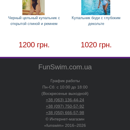
Черный цельный купальник с
Купальник боди с глубоким
открытой спиной и ремнем
декольте
1200 грн.
1020 грн.
FunSwim.com.ua
График работы
Пн-Сб: с 10:00 до 18:00
(Воскресенье выходной)
+38 (063) 136-44-24
+38 (097) 750-57-92
+38 (050) 666-57-98
© Интернет-магазин
«funswim» 2016–2026