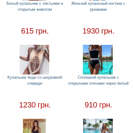
Круги
+
Белый купальник с листьями и
Женский купальный костюм с
открытым животом
рукавами
Матрасы
+
Огромные надувные звери
Пледы
615 грн.
1930 грн.
Купальники
+
Открытые купальники
Закрытые купальники и боди
Детские купальники для девочки
Детские купальники для мальчика
Купальник боди со шнуровкой
Сплошной купальник с
Мужские купальники
спереди
открытыми плечами черно белый
Надувные подстаканники
Аксессуары
+
1230 грн.
910 грн.
Для дома
+
Товар в наличии - доставка за 1-2 дня