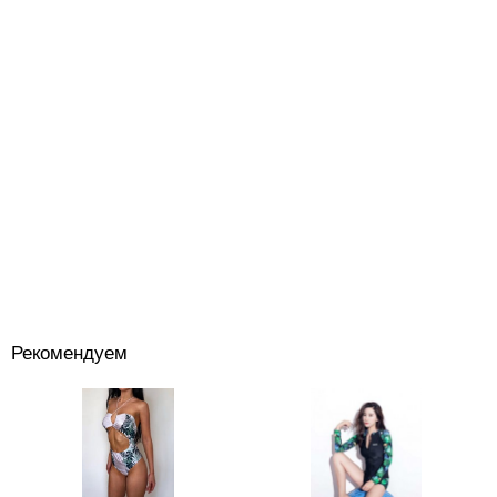
Рекомендуем
Костюмы
+
Головные уборы
+
Водный спорт
+