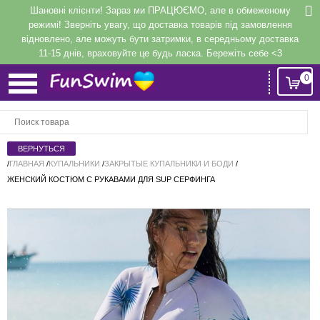
Шановні клієнти! Зараз ми ПРАЦЮЄМО, але в обмеженому
режимі! Зверніть увагу, що доставка товарів під замовлення
відновлено, але можуть бути затримки, в середньому доставка
11-15 днів, враховуйте це будь ласка. Бережіть себе <3
0
Вход
или
Регистрация
/
ГЛАВНАЯ
/
КУПАЛЬНИКИ
/
ЗАКРЫТЫЕ КУПАЛЬНИКИ И БОДИ
/
ЖЕНСКИЙ КОСТЮМ С РУКАВАМИ ДЛЯ SUP СЕРФИНГА
Напомнить
Регистрация или авторизация