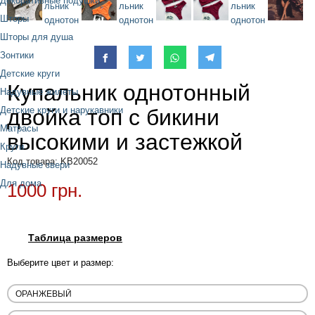
Декоративные подушки
Шторы
Шторы для душа
Зонтики
Детские круги
Купальник однотонный
Надувные жилеты
двойка топ с бикини
Детские круги и нарукавники
Матрасы
высокими и застежкой
Круги
Код товара: KB20052
Надувные звери
Для дома
1000 грн.
Таблица размеров
Выберите цвет и размер: