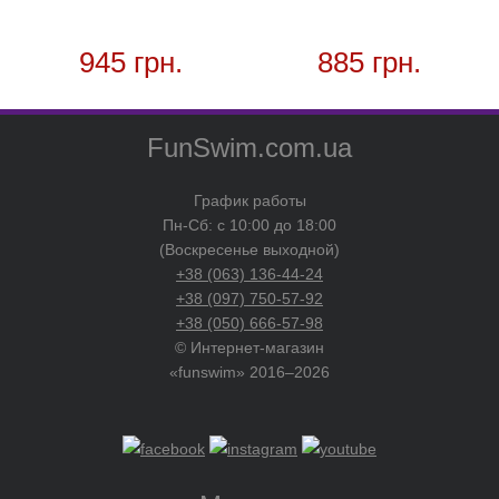
945 грн.
885 грн.
FunSwim.com.ua
График работы
Пн-Сб: с 10:00 до 18:00
(Воскресенье выходной)
+38 (063) 136-44-24
+38 (097) 750-57-92
+38 (050) 666-57-98
© Интернет-магазин
«funswim» 2016–2026