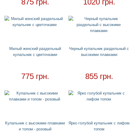
875 грн.
1020 грн.
Купальники
+
Открытые купальники
Закрытые купальники и боди
Детские купальники для девочки
Детские купальники для мальчика
Милый женский раздельный
Черный купальник раздельный с
Мужские купальники
купальник с цветочками
высокими плавками
Надувные подстаканники
Аксессуары
+
775 грн.
855 грн.
Для дома
+
Товар в наличии - доставка за 1-2 дня
Купальник с высокими плавками
Ярко голубой купальник с лифом
и топом - розовый
топом