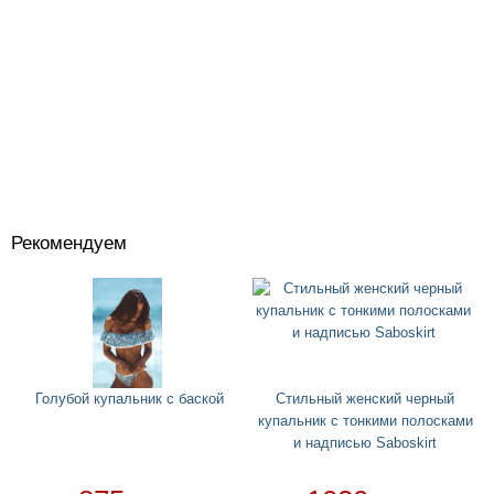
Рекомендуем
Костюмы
+
Головные уборы
+
Водный спорт
+
Круги
+
Голубой купальник с баской
Стильный женский черный
купальник с тонкими полосками
Матрасы
+
и надписью Saboskirt
Огромные надувные звери
Пледы