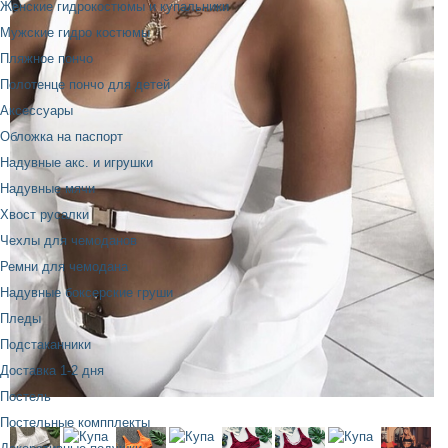
Женские гидрокостюмы и купальники
Мужские гидро костюмы
Пляжное пончо
Полотенце пончо для детей
Аксессуары
Обложка на паспорт
Надувные акс. и игрушки
Надувные мячи
Хвост русалки
Чехлы для чемоданов
Ремни для чемодана
Надувные боксерские груши
Пледы
Подстаканники
Доставка 1-2 дня
Постель
Постельные компплекты