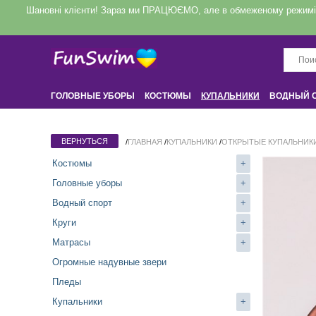
Шановні клієнти! Зараз ми ПРАЦЮЄМО, але в обмеженому режимі! З
ГОЛОВНЫЕ УБОРЫ
КОСТЮМЫ
КУПАЛЬНИКИ
ВОДНЫЙ 
КРУГИ
НАДУВНЫЕ ЗВЕРИ
ДЛЯ ДОМА
/
ГЛАВНАЯ
/
КУПАЛЬНИКИ
/
ОТКРЫТЫЕ КУПАЛЬНИК
Костюмы
+
Головные уборы
+
Водный спорт
+
Круги
+
Матрасы
+
Огромные надувные звери
Пледы
Купальники
+