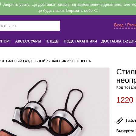
верніть увагу, що доставка товарів під замовлення відновлено, але мож
це будь ласка. Бережіть себе <3
Вход / Рег
СПОРТ
АКСЕССУАРЫ
ПЛЕДЫ
ПОДСТАКАННИКИ
ДОСТАВКА 1-2 ДН
Вход
или
Регистрация
И
/
СТИЛЬНЫЙ РАЗДЕЛЬНЫЙ КУПАЛЬНИК ИЗ НЕОПРЕНА
Стил
неоп
Напомнить
Код товар
1220 
Регистрация или авторизация
Табл
Выберите 