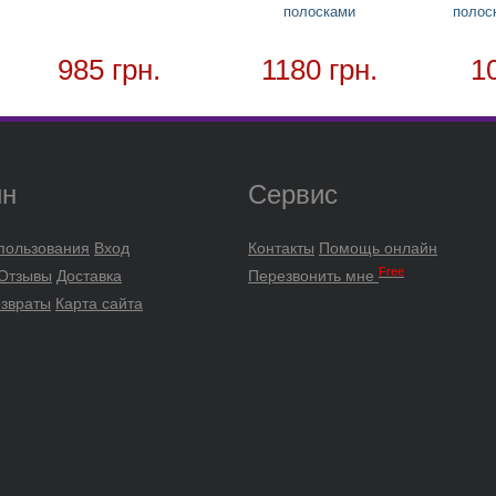
полосками
полос
985 грн.
1180 грн.
1
ин
Сервис
пользования
Вход
Контакты
Помощь онлайн
Free
 Отзывы
Доставка
Перезвонить мне
озвраты
Карта сайта