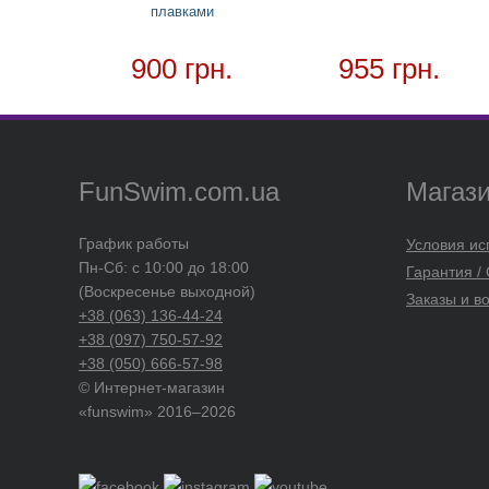
плавками
900 грн.
955 грн.
FunSwim.com.ua
Магаз
График работы
Условия ис
Пн-Сб: с 10:00 до 18:00
Гарантия /
(Воскресенье выходной)
Заказы и в
+38 (063) 136-44-24
+38 (097) 750-57-92
+38 (050) 666-57-98
© Интернет-магазин
«funswim» 2016–2026