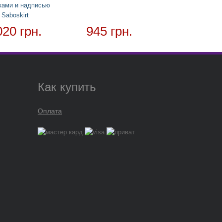
ками и надписью
Saboskirt
020 грн.
945 грн.
Как купить
Оплата