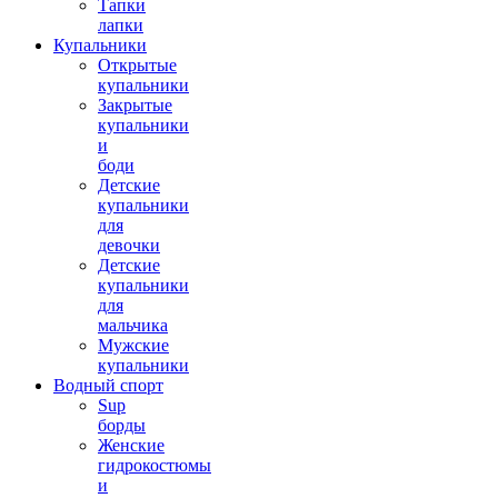
Тапки
лапки
Купальники
Открытые
купальники
Закрытые
купальники
и
боди
Детские
купальники
для
девочки
Детские
купальники
для
мальчика
Мужские
купальники
Водный спорт
Sup
борды
Женские
гидрокостюмы
и