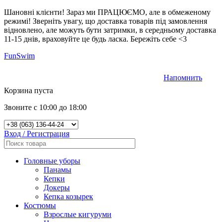
Шановні клієнти! Зараз ми ПРАЦЮЄМО, але в обмеженому
режимі! Зверніть увагу, що доставка товарів під замовлення
відновлено, але можуть бути затримки, в середньому доставка
11-15 днів, враховуйте це будь ласка. Бережіть себе <3
FunSwim
Напомнить
0
Корзина пуста
Звоните с 10:00 до 18:00
Вход / Регистрация
Головные уборы
Панамы
Кепки
Докеры
Кепка козырек
Костюмы
Взрослые кигуруми