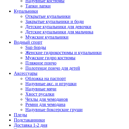
Надувные костюмы
Тапки лапки
Купальники
Открытые купальники
Закрытые купальники и боди
Детские купальники для девочки
Детские купальники для мальчика
Мужские купальники
Водный спорт
Sup борды
Женские гидрокостюмы и купальники
Мужские гидро костюмы
Пляжное пончо
Полотенце пончо для детей
Аксессуары
Обложка на паспорт
Надувные акс. и игрушки
Надувные мячи
Хвост русалки
Чехлы для чемоданов
Ремни для чемодана
Надувные боксерские груши
Пледы
Подстаканники
Доставка 1-2 дня