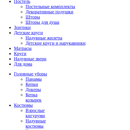
Постель
Постельные компплекты
Декоративные подушки
Шторы
Шторы для душа
Зонтики
Детские круги
Надувные жилеты
Детские круги и нарукавники
Матрасы
Круги
Надувные звери
Для дома
Головные уборы
Панамы
Кепки
Докеры
Кепка
козырек
Костюмы
Взрослые
кигуруми
Надувные
костюмы