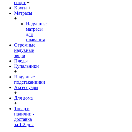
спорт
+
Круги
+
Матрасы
+
Надувные
матрасы
для
плавания
Огромные
надувные
звери
Пледы
Купальники
+
Надувные
подстаканники
Аксессуары
+
Для дома
+
Товар в
наличии -
доставка
за 1-2 дня