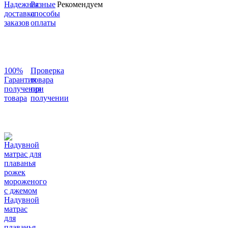
Надежная
Разные
Рекомендуем
доставка
способы
заказов
оплаты
100%
Проверка
Гарантия
товара
получения
при
товара
получении
Надувной
матрас
для
плаванья