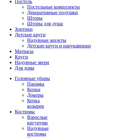
Постель
Постельные компплекты
Декоративные подушки
Шторы
Шторы для душа
Зонтики
Детские круги
Надувные жилеты
Детские круги и нарукавники
Матрасы
Круги
Надувные звери
Для дома
Головные уборы
Панамы
Кепки
Докеры
Кепка
козырек
Костюмы
Взрослые
кигуруми
Надувные
костюмы