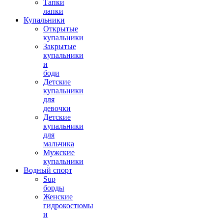
Тапки
лапки
Купальники
Открытые
купальники
Закрытые
купальники
и
боди
Детские
купальники
для
девочки
Детские
купальники
для
мальчика
Мужские
купальники
Водный спорт
Sup
борды
Женские
гидрокостюмы
и