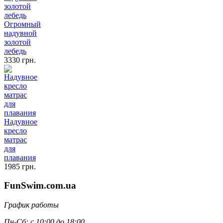
Огромный
надувной
золотой
лебедь
3330 грн.
Надувное
кресло
матрас
для
плавания
1985 грн.
FunSwim.com.ua
График работы
Пн-Сб: с 10:00 до 18:00