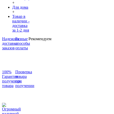
+
Для дома
+
Товар в
наличии -
доставка
за 1-2 дня
Надежная
Разные
Рекомендуем
доставка
способы
заказов
оплаты
100%
Проверка
Гарантия
товара
получения
при
товара
получении