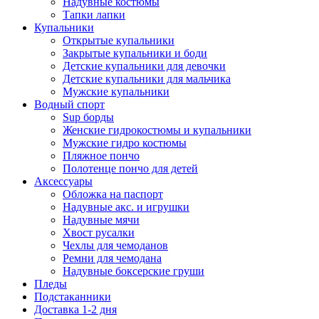
Надувные костюмы
Тапки лапки
Купальники
Открытые купальники
Закрытые купальники и боди
Детские купальники для девочки
Детские купальники для мальчика
Мужские купальники
Водный спорт
Sup борды
Женские гидрокостюмы и купальники
Мужские гидро костюмы
Пляжное пончо
Полотенце пончо для детей
Аксессуары
Обложка на паспорт
Надувные акс. и игрушки
Надувные мячи
Хвост русалки
Чехлы для чемоданов
Ремни для чемодана
Надувные боксерские груши
Пледы
Подстаканники
Доставка 1-2 дня