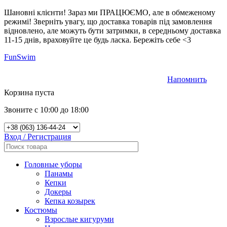
Шановні клієнти! Зараз ми ПРАЦЮЄМО, але в обмеженому
режимі! Зверніть увагу, що доставка товарів під замовлення
відновлено, але можуть бути затримки, в середньому доставка
11-15 днів, враховуйте це будь ласка. Бережіть себе <3
FunSwim
Напомнить
0
Корзина пуста
Звоните с 10:00 до 18:00
Вход / Регистрация
Головные уборы
Панамы
Кепки
Докеры
Кепка козырек
Костюмы
Взрослые кигуруми