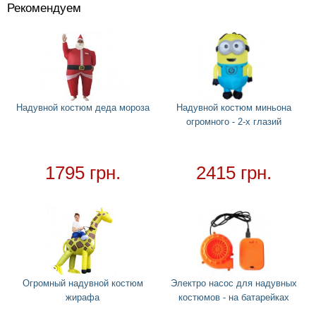
Рекомендуем
Костюмы
+
Надувные костюмы
Тапки лапки
Надувной костюм деда мороза
Надувной костюм миньона
Головные уборы
+
огромного - 2-х глазий
Водный спорт
+
Круги
+
1795 грн.
Матрасы
2415 грн.
+
Огромные надувные звери
Пледы
Купальники
+
Надувные подстаканники
Аксессуары
+
Огромный надувной костюм
Электро насос для надувных
Для дома
+
жирафа
костюмов - на батарейках
Товар в наличии - доставка за 1-2 дня