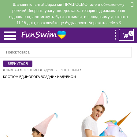
Шановні клієнти! Зараз ми ПРАЦЮЄМО, але в обмеженому
режимі! Зверніть увагу, що доставка товарів під замовлення
відновлено, але можуть бути затримки, в середньому доставка
11-15 днів, враховуйте це будь ласка. Бережіть себе <3
0
Вход
или
Регистрация
/
ГЛАВНАЯ
/
КОСТЮМЫ
/
НАДУВНЫЕ КОСТЮМЫ
/
КОСТЮМ ЕДИНОРОГА ВСАДНИК НАДУВНОЙ
Напомнить
Регистрация или авторизация