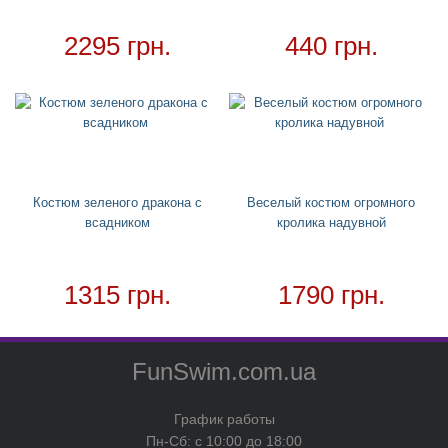
2295 грн.
440 грн.
Костюм зеленого дракона с
Веселый костюм огромного
всадником
кролика надувной
1315 грн.
1790 грн.
FunSwim.com.ua
График работы
Пн-Сб: с 10:00 до 18:00