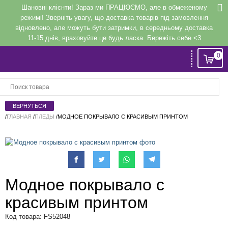
Шановні клієнти! Зараз ми ПРАЦЮЄМО, але в обмеженому
режимі! Зверніть увагу, що доставка товарів під замовлення
відновлено, але можуть бути затримки, в середньому доставка
11-15 днів, враховуйте це будь ласка. Бережіть себе <3
0
Вход
или
Регистрация
/
ГЛАВНАЯ
/
ПЛЕДЫ
/
МОДНОЕ ПОКРЫВАЛО С КРАСИВЫМ ПРИНТОМ
Напомнить
Регистрация или авторизация
Модное покрывало с
красивым принтом
Код товара: FS52048