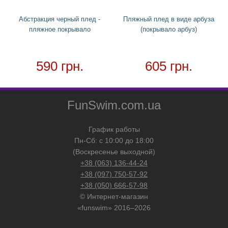
Абстракция черный плед -
Пляжный плед в виде арбуза
пляжное покрывало
(покрывало арбуз)
590 грн.
605 грн.
FunSwim.com.ua
График работы
Пн-Сб: с 10:00 до 18:00
(Воскресенье выходной)
+38 (063) 136-44-24
+38 (097) 750-57-92
+38 (050) 666-57-98
© Интернет-магазин
«funswim» 2016–2026