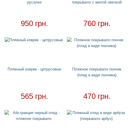
русалки
покрывало с милой овечкой
Матрасы
+
Огромные надувные звери
Пледы
950 грн.
760 грн.
Купальники
+
Надувные подстаканники
Аксессуары
+
Для дома
+
Товар в наличии - доставка за 1-2 дня
Пляжный коврик - цитрусовые
Пляжное покрывало пончик
(плед в виде пончика)
565 грн.
470 грн.