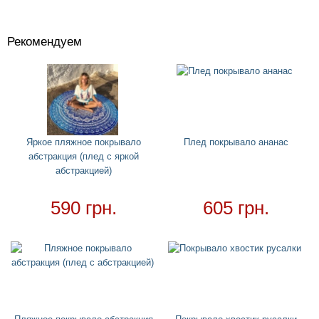
Рекомендуем
Костюмы
+
Головные уборы
+
Водный спорт
+
Круги
+
Яркое пляжное покрывало
Плед покрывало ананас
абстракция (плед с яркой
Матрасы
+
абстракцией)
Огромные надувные звери
Пледы
590 грн.
605 грн.
Купальники
+
Надувные подстаканники
Аксессуары
+
Для дома
+
Товар в наличии - доставка за 1-2 дня