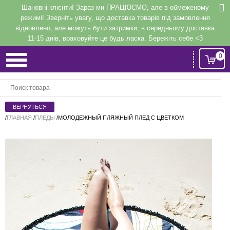
Шановні клієнти! Зараз ми ПРАЦЮЄМО, але в обмеженому
режимі! Зверніть увагу, що доставка товарів під замовлення
відновлено, але можуть бути затримки, в середньому доставка
11-15 днів, враховуйте це будь ласка. Бережіть себе <3
0
Вход
или
Регистрация
/
ГЛАВНАЯ
/
ПЛЕДЫ
/
МОЛОДЕЖНЫЙ ПЛЯЖНЫЙ ПЛЕД С ЦВЕТКОМ
Напомнить
Регистрация или авторизация