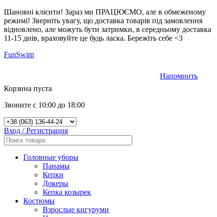
Шановні клієнти! Зараз ми ПРАЦЮЄМО, але в обмеженому
режимі! Зверніть увагу, що доставка товарів під замовлення
відновлено, але можуть бути затримки, в середньому доставка
11-15 днів, враховуйте це будь ласка. Бережіть себе <3
FunSwim
Напомнить
0
Корзина пуста
Звоните с 10:00 до 18:00
Вход / Регистрация
Головные уборы
Панамы
Кепки
Докеры
Кепка козырек
Костюмы
Взрослые кигуруми