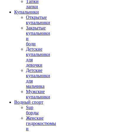
Тапки
лапки
Купальники
Открытые
купальники
Закрытые
купальники
и
боди
Детские
купальники
для
девочки
Детские
купальники
для
мальчика
Мужские
купальники
Водный спорт
Sup
борды
Женские
гидрокостюмы
и