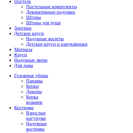
Постель
Постельные компплекты
Декоративные подушки
Шторы
Шторы для душа
Зонтики
Детские круги
Надувные жилеты
Детские круги и нарукавники
Матрасы
Круги
Надувные звери
Для дома
Головные уборы
Панамы
Кепки
Докеры
Кепка
козырек
Костюмы
Взрослые
кигуруми
Надувные
костюмы