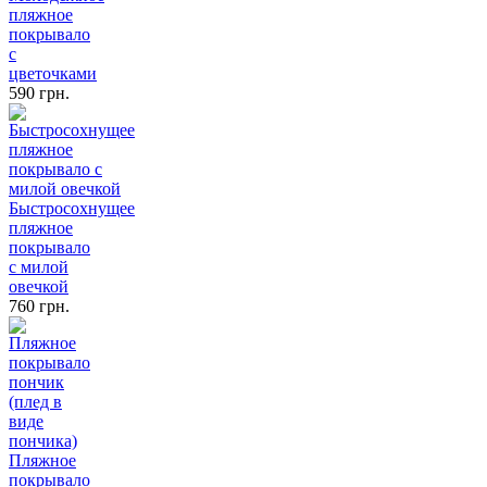
пляжное
покрывало
с
цветочками
590 грн.
Быстросохнущее
пляжное
покрывало
с милой
овечкой
760 грн.
Пляжное
покрывало