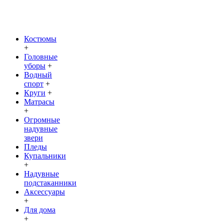
Костюмы
+
Головные
уборы
+
Водный
спорт
+
Круги
+
Матрасы
+
Огромные
надувные
звери
Пледы
Купальники
+
Надувные
подстаканники
Аксессуары
+
Для дома
+