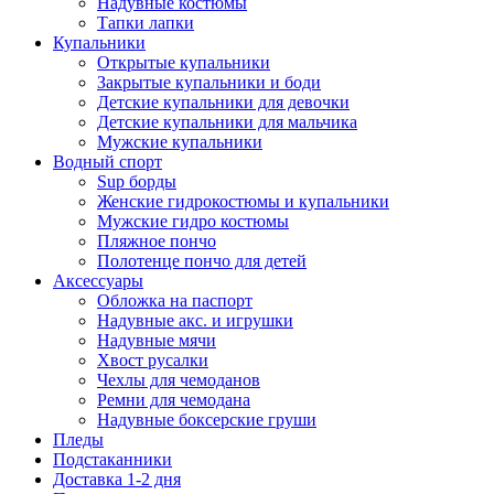
Надувные костюмы
Тапки лапки
Купальники
Открытые купальники
Закрытые купальники и боди
Детские купальники для девочки
Детские купальники для мальчика
Мужские купальники
Водный спорт
Sup борды
Женские гидрокостюмы и купальники
Мужские гидро костюмы
Пляжное пончо
Полотенце пончо для детей
Аксессуары
Обложка на паспорт
Надувные акс. и игрушки
Надувные мячи
Хвост русалки
Чехлы для чемоданов
Ремни для чемодана
Надувные боксерские груши
Пледы
Подстаканники
Доставка 1-2 дня