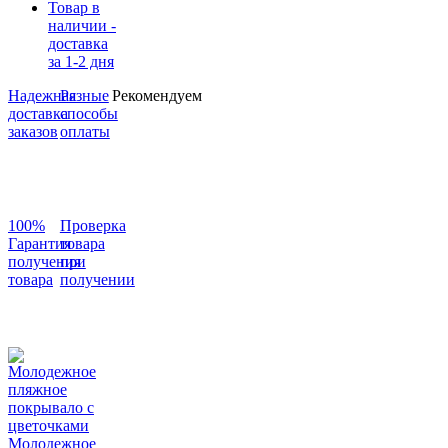
Товар в
наличии -
доставка
за 1-2 дня
Надежная
Разные
Рекомендуем
доставка
способы
заказов
оплаты
100%
Проверка
Гарантия
товара
получения
при
товара
получении
Молодежное