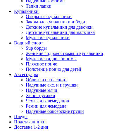
Надувные костюмы
Тапки лапки
Купальники
Открытые купальники
Закрытые купальники и боди
Детские купальники для девочки
Детские купальники для мальчика
Мужские купальники
Водный спорт
Sup борды
Женские гидрокостюмы и купальники
Мужские гидро костюмы
Пляжное пончо
Полотенце пончо для детей
Аксессуары
Обложка на паспорт
Надувные акс. и игрушки
Надувные мячи
Хвост русалки
Чехлы для чемоданов
Ремни для чемодана
Надувные боксерские груши
Пледы
Подстаканники
Доставка 1-2 дня