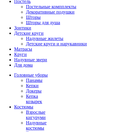
Постель
Постельные компплекты
Декоративные подушки
Шторы
Шторы для душа
Зонтики
Детские круги
Надувные жилеты
Детские круги и нарукавники
Матрасы
Круги
Надувные звери
Для дома
Головные уборы
Панамы
Кепки
Докеры
Кепка
козырек
Костюмы
Взрослые
кигуруми
Надувные
костюмы