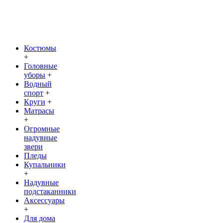
Костюмы
+
Головные
уборы
+
Водный
спорт
+
Круги
+
Матрасы
+
Огромные
надувные
звери
Пледы
Купальники
+
Надувные
подстаканники
Аксессуары
+
Для дома