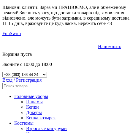
Шановні клієнти! Зараз ми ПРАЦЮЄМО, але в обмеженому
режимі! Зверніть увагу, що доставка товарів під замовлення
відновлено, але можуть бути затримки, в середньому доставка
11-15 днів, враховуйте це будь ласка. Бережіть себе <3
FunSwim
Напомнить
0
Корзина пуста
Звоните с 10:00 до 18:00
Вход / Регистрация
Головные уборы
Панамы
Кепки
Докеры
Кепка козырек
Костюмы
Взрослые кигуруми