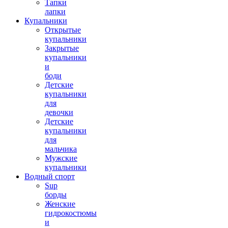
Тапки
лапки
Купальники
Открытые
купальники
Закрытые
купальники
и
боди
Детские
купальники
для
девочки
Детские
купальники
для
мальчика
Мужские
купальники
Водный спорт
Sup
борды
Женские
гидрокостюмы
и