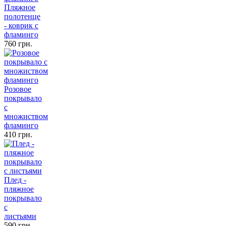
Пляжное
полотенце
- коврик с
фламинго
760 грн.
Розовое
покрывало
с
множиством
фламинго
410 грн.
Плед -
пляжное
покрывало
с
листьями
590 грн.