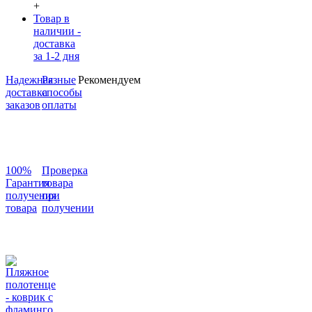
+
Товар в
наличии -
доставка
за 1-2 дня
Надежная
Разные
Рекомендуем
доставка
способы
заказов
оплаты
100%
Проверка
Гарантия
товара
получения
при
товара
получении