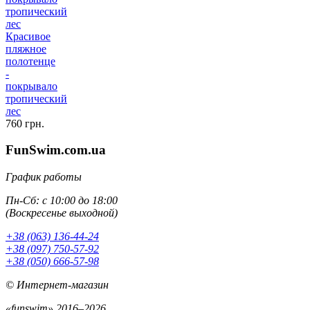
Красивое
пляжное
полотенце
-
покрывало
тропический
лес
760 грн.
FunSwim.com.ua
График работы
Пн-Сб: с 10:00 до 18:00
(Воскресенье выходной)
+38 (063) 136-44-24
+38 (097) 750-57-92
+38 (050) 666-57-98
© Интернет-магазин
«funswim» 2016–2026