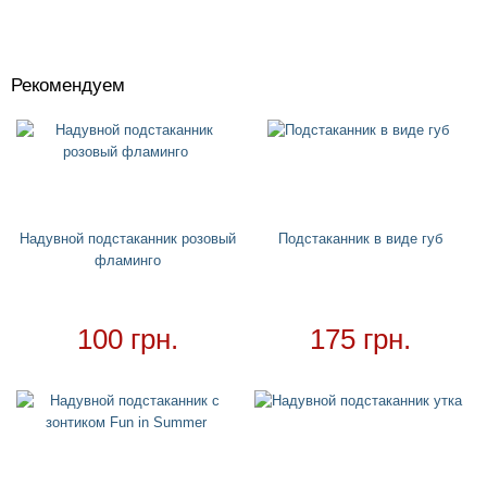
Рекомендуем
Костюмы
+
Головные уборы
+
Водный спорт
+
Круги
+
Надувной подстаканник розовый
Подстаканник в виде губ
фламинго
Матрасы
+
Огромные надувные звери
Пледы
100 грн.
175 грн.
Купальники
+
Надувные подстаканники
Аксессуары
+
Для дома
+
Товар в наличии - доставка за 1-2 дня