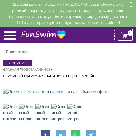
Шановні клієнти! Зараз ми ПРАЦЮЄМО, але в обмеженому
режимі! Зверніть увагу, що доставка товарів під замовлення
відновлено, але можуть бути затримки, в середньому доставка
11-15 днів, враховуйте це будь ласка. Бережіть себе <3
0
Вход
или
Регистрация
/
ГЛАВНАЯ
/
ПОДСТАКАННИКИ
/
ОГРОМНЫЙ МАТРАС ДЛЯ НАПИТКОВ И ЕДЫ В БАССЕЙН
Напомнить
Регистрация или авторизация