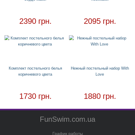
Необычное полотенце
Необычные подушки
2390 грн.
2095 грн.
Зонтики
Ночники
Детские дождевики
Чехол для кондиционера
Товар в наличии - доставка за 1-2 дня
Комплект постельного белья
Нежный постельный набор With
коричневого цвета
Love
1730 грн.
1880 грн.
FunSwim.com.ua
График работы