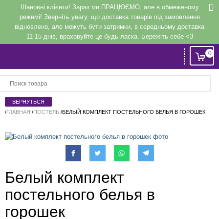
Шановні клієнти! Зараз ми ПРАЦЮЄМО, але в обмеженому
режимі! Зверніть увагу, що доставка товарів під замовлення
відновлено, але можуть бути затримки, в середньому доставка
11-15 днів, враховуйте це будь ласка. Бережіть себе <3
0
Вход
или
Регистрация
/
ГЛАВНАЯ
/
ПОСТЕЛЬ
/
БЕЛЫЙ КОМПЛЕКТ ПОСТЕЛЬНОГО БЕЛЬЯ В ГОРОШЕК
Напомнить
Регистрация или авторизация
Белый комплект
постельного белья в
горошек