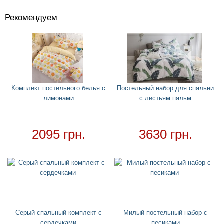
Рекомендуем
Костюмы
+
Головные уборы
+
Водный спорт
+
Круги
+
Комплект постельного белья с
Постельный набор для спальни
лимонами
с листьям пальм
Матрасы
+
Огромные надувные звери
Пледы
2095 грн.
3630 грн.
Купальники
+
Надувные подстаканники
Аксессуары
+
Для дома
+
Постельный набор
Серый спальный комплект с
Милый постельный набор с
Дождевики
сердечками
песиками