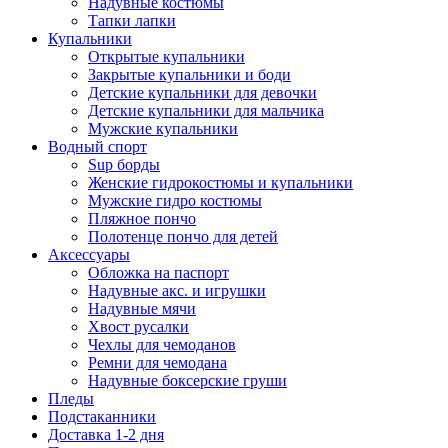
Надувные костюмы
Тапки лапки
Купальники
Открытые купальники
Закрытые купальники и боди
Детские купальники для девочки
Детские купальники для мальчика
Мужские купальники
Водный спорт
Sup борды
Женские гидрокостюмы и купальники
Мужские гидро костюмы
Пляжное пончо
Полотенце пончо для детей
Аксессуары
Обложка на паспорт
Надувные акс. и игрушки
Надувные мячи
Хвост русалки
Чехлы для чемоданов
Ремни для чемодана
Надувные боксерские груши
Пледы
Подстаканники
Доставка 1-2 дня