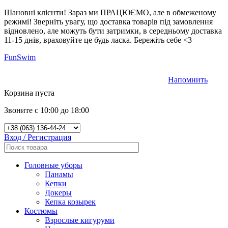
Шановні клієнти! Зараз ми ПРАЦЮЄМО, але в обмеженому
режимі! Зверніть увагу, що доставка товарів під замовлення
відновлено, але можуть бути затримки, в середньому доставка
11-15 днів, враховуйте це будь ласка. Бережіть себе <3
FunSwim
Напомнить
0
Корзина пуста
Звоните с 10:00 до 18:00
Вход / Регистрация
Головные уборы
Панамы
Кепки
Докеры
Кепка козырек
Костюмы
Взрослые кигуруми