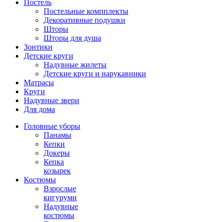
Постель
Постельные компплекты
Декоративные подушки
Шторы
Шторы для душа
Зонтики
Детские круги
Надувные жилеты
Детские круги и нарукавники
Матрасы
Круги
Надувные звери
Для дома
Головные уборы
Панамы
Кепки
Докеры
Кепка
козырек
Костюмы
Взрослые
кигуруми
Надувные
костюмы