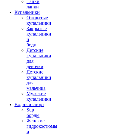
Тапки
лапки
Купальники
Открытые
купальники
Закрытые
купальники
и
боди
Детские
купальники
для
девочки
Детские
купальники
для
мальчика
Мужские
купальники
Водный спорт
Sup
борды
Женские
гидрокостюмы
и