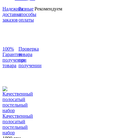
Надежная
Разные
Рекомендуем
доставка
способы
заказов
оплаты
100%
Проверка
Гарантия
товара
получения
при
товара
получении
Качественный
полосатый
постельный
набор