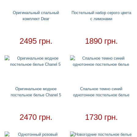
Водный спорт
+
Круги
+
Оригинальный спальный
Постельный набор серого цвета
комплект Dear
с лимонами
Матрасы
+
Огромные надувные звери
Пледы
2495 грн.
1890 грн.
Купальники
+
Надувные подстаканники
Аксессуары
+
Для дома
+
Постельный набор
Оригинальное модное
Спальное темно синий
Дождевики
постельное белье Chanel 5
однотонное постельное белье
Необычное полотенце
Необычные подушки
2470 грн.
1730 грн.
Зонтики
Ночники
Детские дождевики