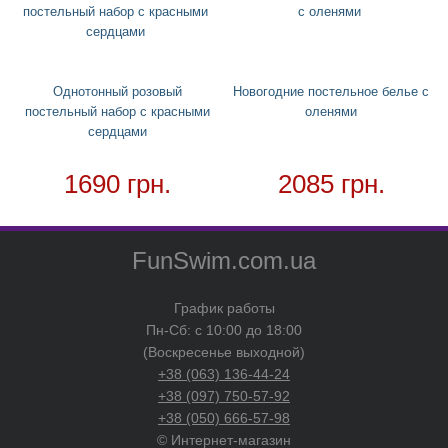
Чехол для кондиционера
Товар в наличии - доставка за 1-2 дня
Однотонный розовый
Новогодние постельное белье с
постельный набор с красными
оленями
сердцами
1690 грн.
2085 грн.
FunSwim.com.ua
График работы
Пн-Сб: с 10:00 до 18:00
(Воскресенье выходной)
+38 (063) 136-44-24
+38 (097) 750-57-92
+38 (050) 666-57-98
© Интернет-магазин