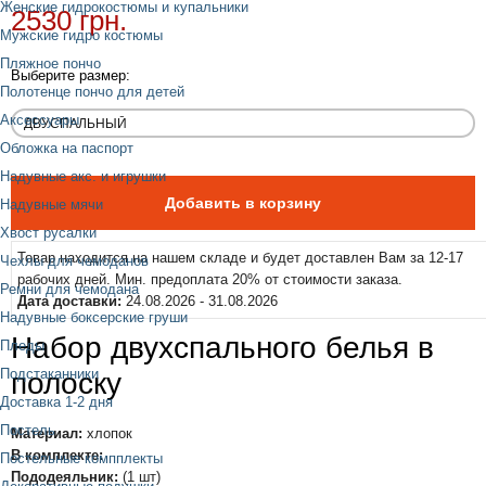
Женские гидрокостюмы и купальники
2530 грн.
Мужские гидро костюмы
Пляжное пончо
Выберите размер:
Полотенце пончо для детей
Аксессуары
Обложка на паспорт
Надувные акс. и игрушки
Надувные мячи
Хвост русалки
Товар находится на нашем складе и будет доставлен Вам за 12-17
Чехлы для чемоданов
рабочих дней. Мин. предоплата 20% от стоимости заказа.
Ремни для чемодана
Дата доставки:
24.08.2026 - 31.08.2026
Надувные боксерские груши
Набор двухспального белья в
Пледы
Подстаканники
полоску
Доставка 1-2 дня
Постель
Материал:
хлопок
В комплекте:
Постельные компплекты
Пододеяльник:
(1 шт)