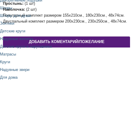
Декоративные подушки
Простынь:
(1 шт)
Шторы
Наволочка:
(2 шт)
Полуторный комплект размером 155х210см., 180х230см., 48х74см.
Шторы для душа
Двуспальный комплект размером 200х230см., 230х250см., 48х74см.
Зонтики
Детские круги
Надувные жилеты
ДОБАВИТЬ КОМЕНТАРИЙ/ПОЖЕЛАНИЕ
Детские круги и нарукавники
Матрасы
Круги
Надувные звери
Для дома