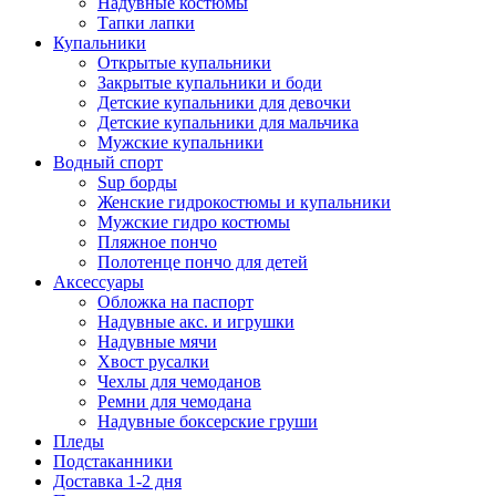
Надувные костюмы
Тапки лапки
Купальники
Открытые купальники
Закрытые купальники и боди
Детские купальники для девочки
Детские купальники для мальчика
Мужские купальники
Водный спорт
Sup борды
Женские гидрокостюмы и купальники
Мужские гидро костюмы
Пляжное пончо
Полотенце пончо для детей
Аксессуары
Обложка на паспорт
Надувные акс. и игрушки
Надувные мячи
Хвост русалки
Чехлы для чемоданов
Ремни для чемодана
Надувные боксерские груши
Пледы
Подстаканники
Доставка 1-2 дня