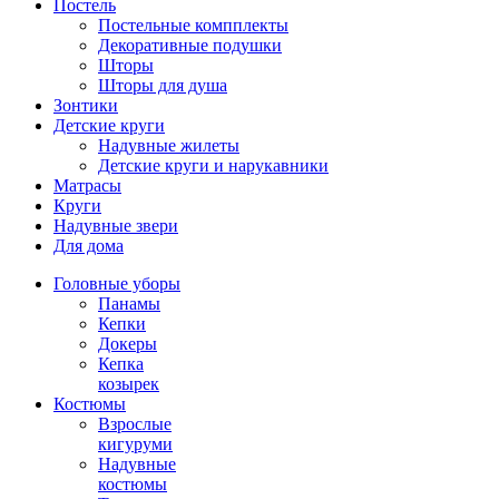
Постель
Постельные компплекты
Декоративные подушки
Шторы
Шторы для душа
Зонтики
Детские круги
Надувные жилеты
Детские круги и нарукавники
Матрасы
Круги
Надувные звери
Для дома
Головные уборы
Панамы
Кепки
Докеры
Кепка
козырек
Костюмы
Взрослые
кигуруми
Надувные
костюмы