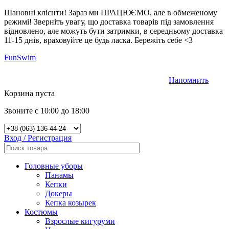
Шановні клієнти! Зараз ми ПРАЦЮЄМО, але в обмеженому
режимі! Зверніть увагу, що доставка товарів під замовлення
відновлено, але можуть бути затримки, в середньому доставка
11-15 днів, враховуйте це будь ласка. Бережіть себе <3
FunSwim
Напомнить
0
Корзина пуста
Звоните с 10:00 до 18:00
Вход / Регистрация
Головные уборы
Панамы
Кепки
Докеры
Кепка козырек
Костюмы
Взрослые кигуруми