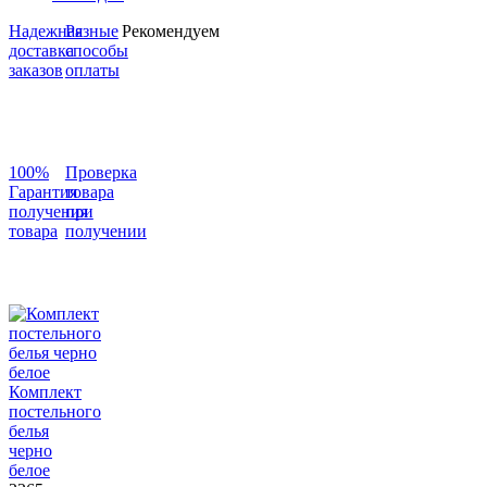
Надежная
Разные
Рекомендуем
доставка
способы
заказов
оплаты
100%
Проверка
Гарантия
товара
получения
при
товара
получении
Комплект
постельного
белья
черно
белое