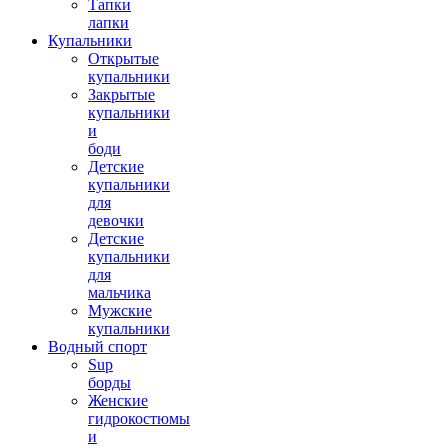
Тапки
лапки
Купальники
Открытые
купальники
Закрытые
купальники
и
боди
Детские
купальники
для
девочки
Детские
купальники
для
мальчика
Мужские
купальники
Водный спорт
Sup
борды
Женские
гидрокостюмы
и