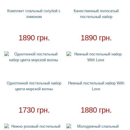
Водный спорт
+
Круги
+
Комплект спальный голубой с
Качественный полосатый
лимоном
постельный набор
Матрасы
+
Огромные надувные звери
Пледы
1890 грн.
1890 грн.
Купальники
+
Надувные подстаканники
Аксессуары
+
Для дома
+
Постельный набор
Однотонной постельный набор
Нежный постельный набор With
Дождевики
цвета морской волны
Love
Необычное полотенце
Необычные подушки
1730 грн.
1880 грн.
Зонтики
Ночники
Детские дождевики