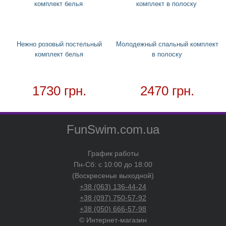
Чехол для кондиционера
Товар в наличии - доставка за 1-2 дня
Нежно розовый постельный
Молодежный спальный комплект
комплект белья
в полоску
1730 грн.
2470 грн.
FunSwim.com.ua
График работы
Пн-Сб: с 10:00 до 18:00
(Воскресенье выходной)
+38 (063) 136-44-24
+38 (097) 750-57-92
+38 (050) 666-57-98
© Интернет-магазин