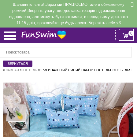
Шановні клієнти! Зараз ми ПРАЦЮЄМО, але в обмеженому
режимі! Зверніть увагу, що доставка товарів під замовлення
відновлено, але можуть бути затримки, в середньому доставка
11-15 днів, враховуйте це будь ласка. Бережіть себе <3
0
Вход
или
Регистрация
/
ГЛАВНАЯ
/
ПОСТЕЛЬ
/
ОРИГИНАЛЬНЫЙ СИНИЙ НАБОР ПОСТЕЛЬНОГО БЕЛЬЯ
Напомнить
Регистрация или авторизация