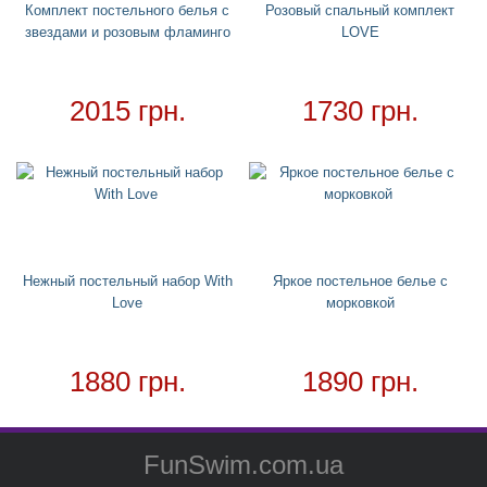
Комплект постельного белья с
Розовый спальный комплект
Дождевики
звездами и розовым фламинго
LOVE
Необычное полотенце
Необычные подушки
2015 грн.
1730 грн.
Зонтики
Чехол для кондиционера
Ночники
Детские дождевики
Товар в наличии - доставка за 1-2 дня
Нежный постельный набор With
Яркое постельное белье с
Love
морковкой
1880 грн.
1890 грн.
FunSwim.com.ua