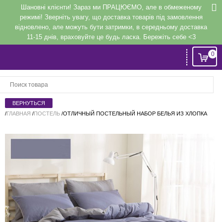
Шановні клієнти! Зараз ми ПРАЦЮЄМО, але в обмеженому
режимі! Зверніть увагу, що доставка товарів під замовлення
відновлено, але можуть бути затримки, в середньому доставка
11-15 днів, враховуйте це будь ласка. Бережіть себе <3
0
Вход
или
Регистрация
/
ГЛАВНАЯ
/
ПОСТЕЛЬ
/
ОТЛИЧНЫЙ ПОСТЕЛЬНЫЙ НАБОР БЕЛЬЯ ИЗ ХЛОПКА
Напомнить
Регистрация или авторизация