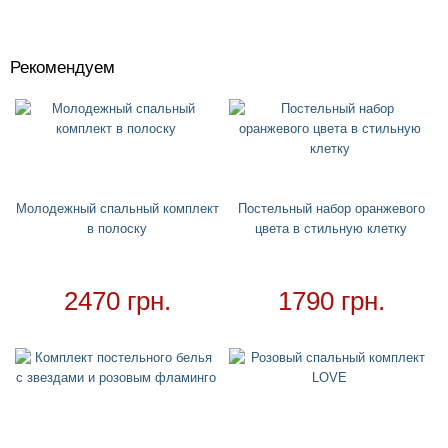
Рекомендуем
Костюмы
+
Головные уборы
+
Водный спорт
+
Круги
+
Молодежный спальный комплект
Постельный набор оранжевого
в полоску
цвета в стильную клетку
Матрасы
+
Огромные надувные звери
Пледы
2470 грн.
1790 грн.
Купальники
+
Надувные подстаканники
Аксессуары
+
Для дома
+
Постельный набор