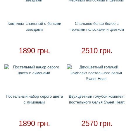
Головные уборы
+
Водный спорт
+
Круги
+
Комплект спальный с белыми
Спальное белье белое с
звездами
черными полосками и цветком
Матрасы
+
Огромные надувные звери
Пледы
1890 грн.
2510 грн.
Купальники
+
Надувные подстаканники
Аксессуары
+
Для дома
+
Постельный набор
Постельный набор серого цвета
Двухцветный голубой комплект
Дождевики
с лимонами
постельного белья Sweet Heart
Необычное полотенце
Необычные подушки
1890 грн.
2570 грн.
Зонтики
Ночники