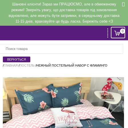
Шановні клієнти! Зараз ми ПРАЦЮЄМО, але в обмеженому
режимі! Зверніть увагу, що доставка товарів під замовлення
відновлено, але можуть бути затримки, в середньому доставка
11-15 днів, враховуйте це будь ласка. Бережіть себе <3
0
Вход
или
Регистрация
/
ГЛАВНАЯ
/
ПОСТЕЛЬ
/
НЕЖНЫЙ ПОСТЕЛЬНЫЙ НАБОР С ФЛАМИНГО
Напомнить
Регистрация или авторизация