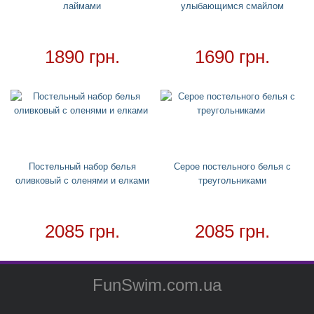
лаймами
улыбающимся смайлом
Необычное полотенце
Необычные подушки
1890 грн.
1690 грн.
Зонтики
Чехол для кондиционера
Ночники
Детские дождевики
Товар в наличии - доставка за 1-2 дня
Постельный набор белья
Серое постельного белья с
оливковый с оленями и елками
треугольниками
2085 грн.
2085 грн.
FunSwim.com.ua