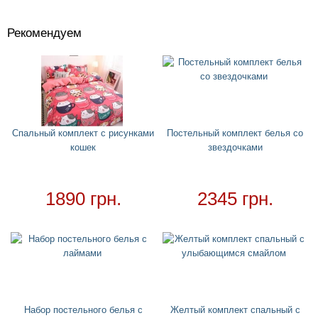
Рекомендуем
Костюмы
+
Головные уборы
+
Водный спорт
+
Круги
+
Спальный комплект с рисунками
Постельный комплект белья со
кошек
звездочками
Матрасы
+
Огромные надувные звери
Пледы
1890 грн.
2345 грн.
Купальники
+
Надувные подстаканники
Аксессуары
+
Для дома
+
Постельный набор
Набор постельного белья с
Желтый комплект спальный с
Дождевики