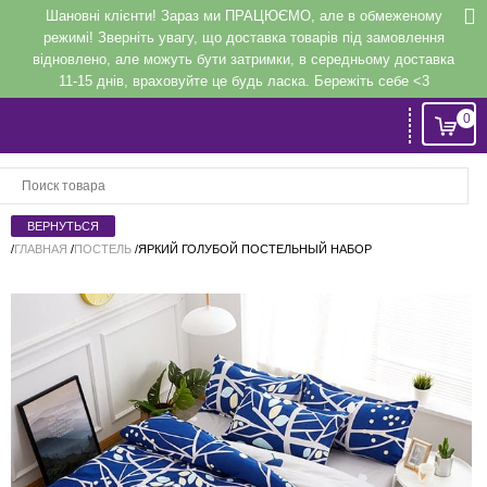
Шановні клієнти! Зараз ми ПРАЦЮЄМО, але в обмеженому
режимі! Зверніть увагу, що доставка товарів під замовлення
відновлено, але можуть бути затримки, в середньому доставка
11-15 днів, враховуйте це будь ласка. Бережіть себе <3
0
Вход
или
Регистрация
/
ГЛАВНАЯ
/
ПОСТЕЛЬ
/
ЯРКИЙ ГОЛУБОЙ ПОСТЕЛЬНЫЙ НАБОР
Напомнить
Регистрация или авторизация