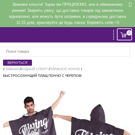
Шановні клієнти! Зараз ми ПРАЦЮЄМО, але в обмеженому
режимі! Зверніть увагу, що доставка товарів під замовлення
відновлено, але можуть бути затримки, в середньому доставка
11-15 днів, враховуйте це будь ласка. Бережіть себе <3
0
Вход
или
Регистрация
/
ГЛАВНАЯ
/
ВОДНЫЙ СПОРТ
/
ПЛЯЖНОЕ ПОНЧО
/
БЫСТРОСОХНУЩИЙ ПЛАЩ ПОНЧО С ЧЕРЕПОМ
Напомнить
Регистрация или авторизация