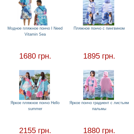
Костюмы
+
Головные уборы
+
Водный спорт
+
Полотенце пончо для детей
Модное пляжное пончо I Need
Пляжное пончо с пингвином
Vitamin Sea
Женские гидрокостюмы и купальники для
серфинга
Мужские гидрокостюмы для серфинга
1680 грн.
1895 грн.
Пляжное пончо
Круги
+
Матрасы
+
Огромные надувные звери
Пледы
Яркое пляжное пончо Hello
Яркое пончо градиент с листьям
Купальники
+
summer
пальмы
Надувные подстаканники
Аксессуары
+
2155 грн.
1880 грн.
Для дома
+