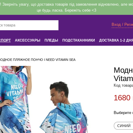
верніть увагу, що доставка товарів під замовлення відновлено, але мож
це будь ласка. Бережіть себе <3
Вход / Рег
СПОРТ
АКСЕССУАРЫ
ПЛЕДЫ
ПОДСТАКАННИКИ
ДОСТАВКА 1-2 ДН
Вход
или
Регистрация
ОДНОЕ ПЛЯЖНОЕ ПОНЧО I NEED VITAMIN SEA
Модн
Vitam
Напомнить
Код товар
1680 
Регистрация или авторизация
Выберите 