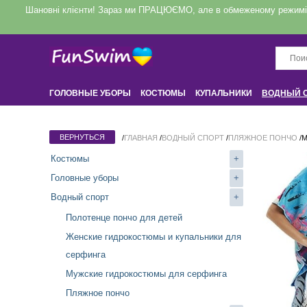
Шановні клієнти! Зараз ми ПРАЦЮЄМО, але в обмеженому режимі! З
ГОЛОВНЫЕ УБОРЫ
КОСТЮМЫ
КУПАЛЬНИКИ
ВОДНЫЙ 
КРУГИ
НАДУВНЫЕ ЗВЕРИ
ДЛЯ ДОМА
/
ГЛАВНАЯ
/
ВОДНЫЙ СПОРТ
/
ПЛЯЖНОЕ ПОНЧО
/
М
Костюмы
+
Головные уборы
+
Водный спорт
+
Полотенце пончо для детей
Женские гидрокостюмы и купальники для
серфинга
Мужские гидрокостюмы для серфинга
Пляжное пончо