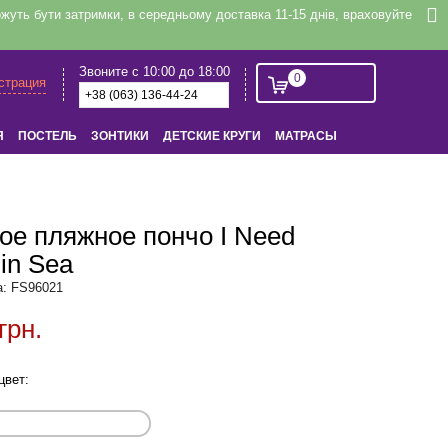
уть бути затримки, в середньому доставка 11-15 днів, враховуйте
Звоните с 10:00 до 18:00
0
истрация
Я
ПОСТЕЛЬ
ЗОНТИКИ
ДЕТСКИЕ КРУГИ
МАТРАСЫ
ое пляжное пончо I Need
in Sea
а: FS96021
грн.
цвет: