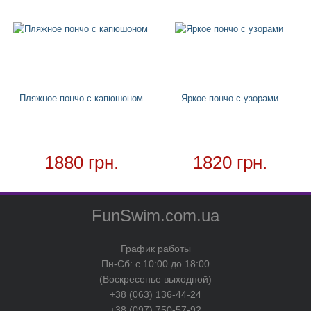
Товар в наличии - доставка за 1-2 дня
Пляжное пончо с капюшоном
Яркое пончо с узорами
1880 грн.
1820 грн.
FunSwim.com.ua
График работы
Пн-Сб: с 10:00 до 18:00
(Воскресенье выходной)
+38 (063) 136-44-24
+38 (097) 750-57-92