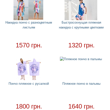
Костюмы
+
Головные уборы
+
Водный спорт
+
Полотенце пончо для детей
Накидка пончо с разноцветным
Быстросохнущая пляжная
листьям
накидка с крупными цветками
Женские гидрокостюмы и купальники для
серфинга
Мужские гидрокостюмы для серфинга
1570 грн.
1320 грн.
Пляжное пончо
Круги
+
Матрасы
+
Огромные надувные звери
Пледы
Пончо пляжное с русалкой
Пляжное пончо в пальмы
Купальники
+
Надувные подстаканники
Аксессуары
+
1800 грн.
1640 грн.
Для дома
+