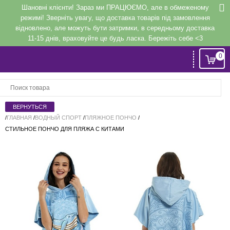
Шановні клієнти! Зараз ми ПРАЦЮЄМО, але в обмеженому
режимі! Зверніть увагу, що доставка товарів під замовлення
відновлено, але можуть бути затримки, в середньому доставка
11-15 днів, враховуйте це будь ласка. Бережіть себе <3
0
Вход
или
Регистрация
/
ГЛАВНАЯ
/
ВОДНЫЙ СПОРТ
/
ПЛЯЖНОЕ ПОНЧО
/
СТИЛЬНОЕ ПОНЧО ДЛЯ ПЛЯЖА С КИТАМИ
Напомнить
Регистрация или авторизация