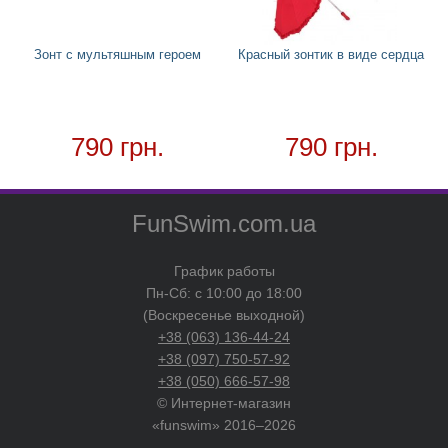
Товар в наличии - доставка за 1-2 дня
Зонт с мультяшным героем
Красный зонтик в виде сердца
790 грн.
790 грн.
FunSwim.com.ua
График работы
Пн-Сб: с 10:00 до 18:00
(Воскресенье выходной)
+38 (063) 136-44-24
+38 (097) 750-57-92
+38 (050) 666-57-98
© Интернет-магазин
«funswim» 2016–2026