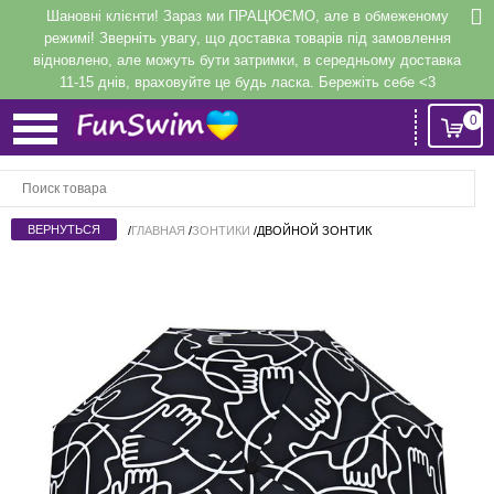
Шановні клієнти! Зараз ми ПРАЦЮЄМО, але в обмеженому
режимі! Зверніть увагу, що доставка товарів під замовлення
відновлено, але можуть бути затримки, в середньому доставка
11-15 днів, враховуйте це будь ласка. Бережіть себе <3
0
Вход
или
Регистрация
/
ГЛАВНАЯ
/
ЗОНТИКИ
/
ДВОЙНОЙ ЗОНТИК
Напомнить
Регистрация или авторизация