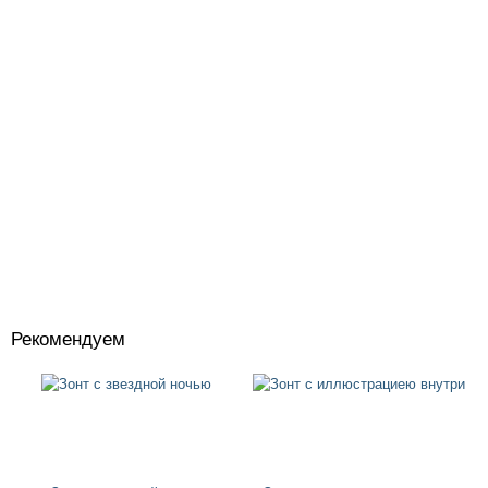
Рекомендуем
Костюмы
+
Головные уборы
+
Водный спорт
+