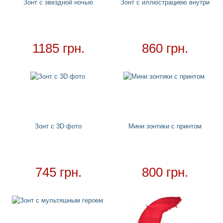
Круги
+
Зонт с звездной ночью
Зонт с иллюстрациею внутри
Матрасы
+
Огромные надувные звери
Пледы
1185 грн.
860 грн.
Купальники
+
Надувные подстаканники
Аксессуары
+
Для дома
+
Постельный набор
Зонт с 3D фото
Мини зонтики с принтом
Дождевики
Необычное полотенце
Необычные подушки
745 грн.
800 грн.
Зонтики
Ночники
Детские дождевики
Чехол для кондиционера