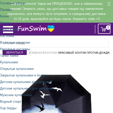
Головные уборы
Шановні клієнти! Зараз ми ПРАЦЮЄМО, але в обмеженому
режимі! Зверніть увагу, що доставка товарів під замовлення
Панамы
відновлено, але можуть бути затримки, в середньому доставка
Кепки
11-15 днів, враховуйте це будь ласка. Бережіть себе <3
Докеры
0
Кепка козырек
Костюмы
Взрослые кигуруми
Надувные костюмы
/
ГЛАВНАЯ
/
ЗОНТИКИ
/
КРАСИВЫЙ ЗОНТИК ПРОТИВ ДОЖДЯ
Тапки лапки
Купальники
Открытые купальники
Закрытые купальники и боди
Детские купальники для девочки
Детские купальники для мальчика
Мужские купальники
Водный спорт
Sup борды