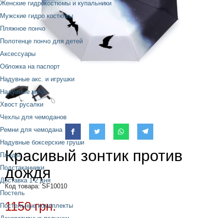
Женские гидрокостюмы и купальники
Мужские гидро костюмы
Пляжное пончо
Полотенце пончо для детей
Аксессуары
Обложка на паспорт
Надувные акс. и игрушки
Надувные мячи
Хвост русалки
Чехлы для чемоданов
Ремни для чемодана
Надувные боксерские груши
Красивый зонтик против
Пледы
Подстаканники
дождя
Доставка 1-2 дня
Код товара: SF10010
Постель
1150 грн.
Постельные компплекты