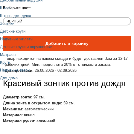
Декоративные подушки
Шторы
Выберите цвет:
Шторы для душа
Зонтики
Детские круги
Надувные жилеты
Детские круги и нарукавники
Матрасы
Товар находится на нашем складе и будет доставлен Вам за 12-17
Круги
рабочих дней. Мин. предоплата 20% от стоимости заказа.
Надувные звери
Дата доставки:
26.08.2026 - 02.09.2026
Для дома
Красивый зонтик против дождя
Диаметр зонта:
97 см.
Длина зонта в открытом виде:
59 см.
Механизм:
автоматический
Материал:
винил
Материал ручки:
алюминий