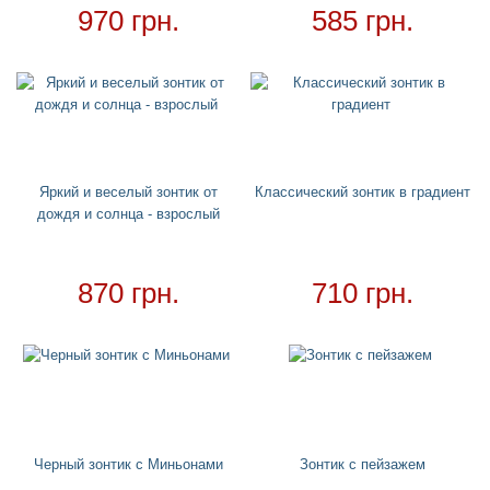
Пледы
970 грн.
585 грн.
Купальники
+
Надувные подстаканники
Аксессуары
+
Для дома
+
Постельный набор
Яркий и веселый зонтик от
Классический зонтик в градиент
Дождевики
дождя и солнца - взрослый
Необычное полотенце
Необычные подушки
870 грн.
710 грн.
Зонтики
Чехол для кондиционера
Ночники
Детские дождевики
Товар в наличии - доставка за 1-2 дня
Черный зонтик с Миньонами
Зонтик с пейзажем