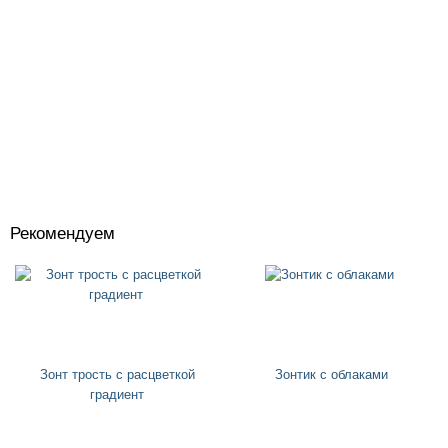
Рекомендуем
Костюмы
+
Головные уборы
+
Водный спорт
+
Круги
+
Зонт трость с расцветкой
Зонтик с облаками
градиент
Матрасы
+
Огромные надувные звери