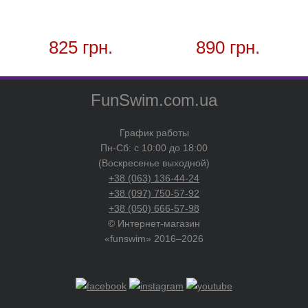
825 грн.
890 грн.
FunSwim.com.ua
График работы
Пн-Сб: с 10:00 до 18:00
(Воскресенье выходной)
+38 (063) 136-44-24
+38 (097) 750-57-92
+38 (050) 666-57-98
© Интернет-магазин
«funswim» 2016–2026