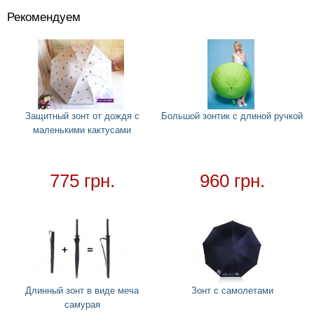
Рекомендуем
Костюмы
+
Головные уборы
+
Водный спорт
+
Круги
+
Защитный зонт от дождя с
Большой зонтик с длиной ручкой
маленькими кактусами
Матрасы
+
Огромные надувные звери
Пледы
775 грн.
960 грн.
Купальники
+
Надувные подстаканники
Аксессуары
+
Для дома
+
Постельный набор
Длинный зонт в виде меча
Зонт с самолетами
Дождевики
самурая
Необычное полотенце