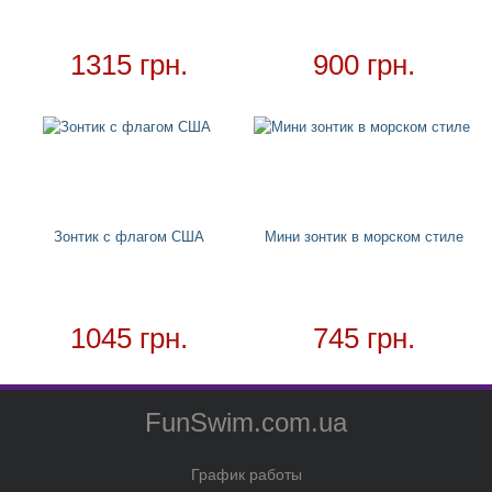
Необычные подушки
1315 грн.
900 грн.
Зонтики
Чехол для кондиционера
Ночники
Детские дождевики
Товар в наличии - доставка за 1-2 дня
Зонтик с флагом США
Мини зонтик в морском стиле
1045 грн.
745 грн.
FunSwim.com.ua
График работы