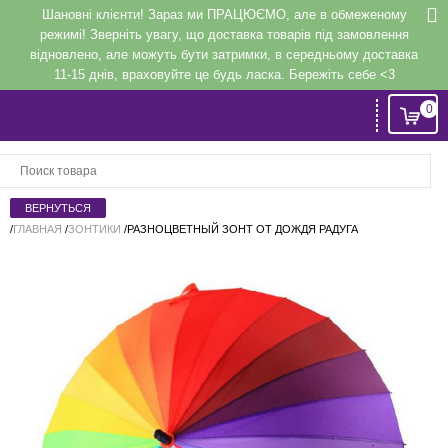
Шановні клієнти! Зараз ми ПРАЦЮЄМО, але в обмеженому
режимі! Зверніть увагу, що доставка товарів під замовлення
відновлено, але можуть бути затримки, в середньому доставка
11-15 днів, враховуйте це будь ласка. Бережіть себе <3
0
Вход
или
Регистрация
/
ГЛАВНАЯ
/
ЗОНТИКИ
/
РАЗНОЦВЕТНЫЙ ЗОНТ ОТ ДОЖДЯ РАДУГА
Напомнить
Регистрация или авторизация