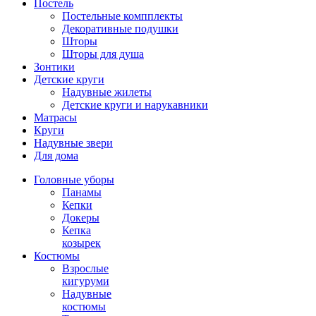
Постель
Постельные компплекты
Декоративные подушки
Шторы
Шторы для душа
Зонтики
Детские круги
Надувные жилеты
Детские круги и нарукавники
Матрасы
Круги
Надувные звери
Для дома
Головные уборы
Панамы
Кепки
Докеры
Кепка
козырек
Костюмы
Взрослые
кигуруми
Надувные
костюмы