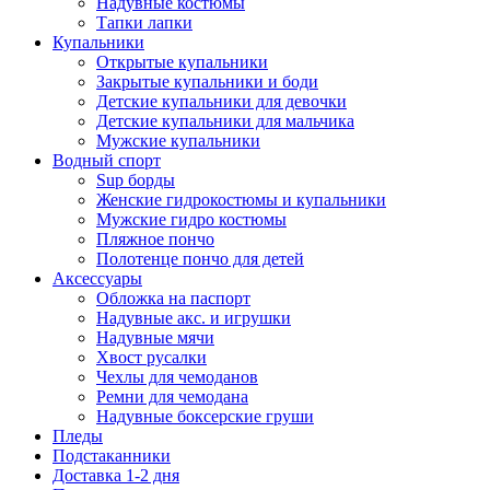
Надувные костюмы
Тапки лапки
Купальники
Открытые купальники
Закрытые купальники и боди
Детские купальники для девочки
Детские купальники для мальчика
Мужские купальники
Водный спорт
Sup борды
Женские гидрокостюмы и купальники
Мужские гидро костюмы
Пляжное пончо
Полотенце пончо для детей
Аксессуары
Обложка на паспорт
Надувные акс. и игрушки
Надувные мячи
Хвост русалки
Чехлы для чемоданов
Ремни для чемодана
Надувные боксерские груши
Пледы
Подстаканники
Доставка 1-2 дня