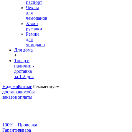
паспорт
Чехлы
для
чемоданов
Хвост
русалки
Ремни
для
чемодана
Для дома
+
Товар в
наличии -
доставка
за 1-2 дня
Надежная
Разные
Рекомендуем
доставка
способы
заказов
оплаты
100%
Проверка
Гарантия
товара