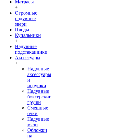
Матрасы
+
Огромные
надувные
звери
Пледы
Купальники
+
Надувные
подстаканники
Аксессуары
+
Надувные
аксессуары
и
игрушки
Надувные
боксерские
груши
Cмешные
очки
Надувные
мячи
Обложки
на