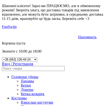
Шановні клієнти! Зараз ми ПРАЦЮЄМО, але в обмеженому
режимі! Зверніть увагу, що доставка товарів під замовлення
відновлено, але можуть бути затримки, в середньому доставка
11-15 днів, враховуйте це будь ласка. Бережіть себе <3
FunSwim
Напомнить
0
Корзина пуста
Звоните с 10:00 до 18:00
Вход / Регистрация
Головные уборы
Панамы
Кепки
Докеры
Кепка козырек
Костюмы
Взрослые кигуруми