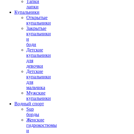
Тапки
лапки
Купальники
Открытые
купальники
Закрытые
купальники
и
боди
Детские
купальники
для
девочки
Детские
купальники
для
мальчика
Мужские
купальники
Водный спорт
Sup
борды
Женские
гидрокостюмы
и