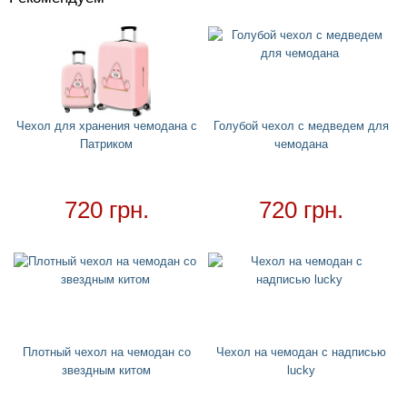
Костюмы
+
Головные уборы
+
Водный спорт
+
Круги
+
Чехол для хранения чемодана с
Голубой чехол с медведем для
Патриком
чемодана
Матрасы
+
Огромные надувные звери
Пледы
720 грн.
720 грн.
Купальники
+
Надувные подстаканники
Аксессуары
+
Надувные аксессуары и игрушки
Надувные боксерские груши
Плотный чехол на чемодан со
Чехол на чемодан с надписью
Cмешные очки
звездным китом
lucky
Надувные мячи
Обложки на паспорт