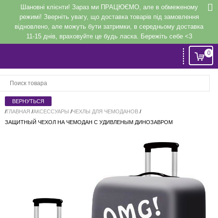
Шановні клієнти! Зараз ми ПРАЦЮЄМО, але в обмеженому
режимі! Зверніть увагу, що доставка товарів під замовлення
відновлено, але можуть бути затримки, в середньому доставка
11-15 днів, враховуйте це будь ласка. Бережіть себе <3
0
Вход
или
Регистрация
/
ГЛАВНАЯ
/
АКСЕССУАРЫ
/
ЧЕХЛЫ ДЛЯ ЧЕМОДАНОВ
/
ЗАЩИТНЫЙ ЧЕХОЛ НА ЧЕМОДАН С УДИВЛЕНЫМ ДИНОЗАВРОМ
Напомнить
Регистрация или авторизация