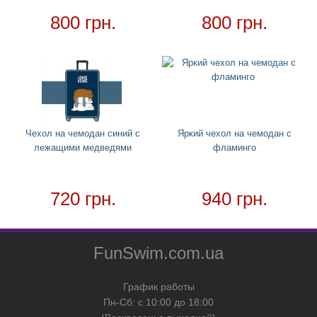
800 грн.
800 грн.
Чехлы для чемоданов
Хвост русалки
Ремни для чемодана
Для дома
+
Товар в наличии - доставка за 1-2 дня
Чехол на чемодан синий с
Яркий чехол на чемодан с
лежащими медведями
фламинго
720 грн.
940 грн.
FunSwim.com.ua
График работы
Пн-Сб: с 10:00 до 18:00