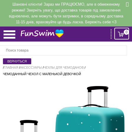
Шановні клієнти! Зараз ми ПРАЦЮЄМО, але в обмеженому
режимі! Зверніть увагу, що доставка товарів під замовлення
відновлено, але можуть бути затримки, в середньому доставка
11-15 днів, враховуйте це будь ласка. Бережіть себе <3
0
Вход
или
Регистрация
/
ГЛАВНАЯ
/
АКСЕССУАРЫ
/
ЧЕХЛЫ ДЛЯ ЧЕМОДАНОВ
/
ЧЕМОДАННЫЙ ЧЕХОЛ С МАЛЕНЬКОЙ ДЕВОЧКОЙ
Напомнить
Регистрация или авторизация