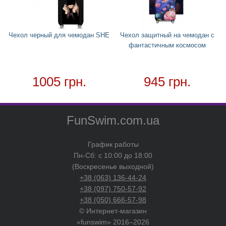
Товар в наличии - доставка за 1-2 дня
Чехол черный для чемодан SHE
Чехол защитный на чемодан с
фантастичным космосом
1005 грн.
945 грн.
FunSwim.com.ua
График работы
Пн-Сб: с 10:00 до 18:00
(Воскресенье выходной)
+38 (063) 136-44-24
+38 (097) 750-57-92
+38 (050) 666-57-98
© Интернет-магазин
«funswim» 2016–2026