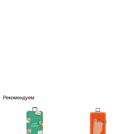
Рекомендуем
Костюмы
+
Головные уборы
+
Водный спорт
+