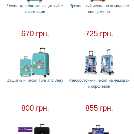
Круги
+
Чехол для багажа защитный с
Прикольный чехол на чемодан с
животными
пальцами ног
Матрасы
+
Огромные надувные звери
Пледы
670 грн.
725 грн.
Купальники
+
Надувные подстаканники
Аксессуары
+
Надувные аксессуары и игрушки
Надувные боксерские груши
Защитный чехол Tom and Jerry
Износостойкий чехол на чемодан
Cмешные очки
с королевой
Надувные мячи
Обложки на паспорт
800 грн.
855 грн.
Чехлы для чемоданов
Хвост русалки
Ремни для чемодана
Для дома
+