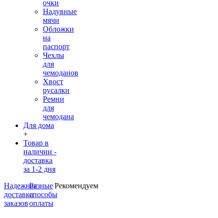
очки
Надувные
мячи
Обложки
на
паспорт
Чехлы
для
чемоданов
Хвост
русалки
Ремни
для
чемодана
Для дома
+
Товар в
наличии -
доставка
за 1-2 дня
Надежная
Разные
Рекомендуем
доставка
способы
заказов
оплаты