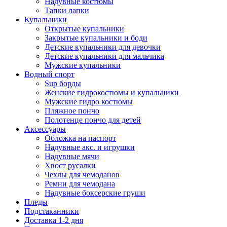
Надувные костюмы
Тапки лапки
Купальники
Открытые купальники
Закрытые купальники и боди
Детские купальники для девочки
Детские купальники для мальчика
Мужские купальники
Водный спорт
Sup борды
Женские гидрокостюмы и купальники
Мужские гидро костюмы
Пляжное пончо
Полотенце пончо для детей
Аксессуары
Обложка на паспорт
Надувные акс. и игрушки
Надувные мячи
Хвост русалки
Чехлы для чемоданов
Ремни для чемодана
Надувные боксерские груши
Пледы
Подстаканники
Доставка 1-2 дня