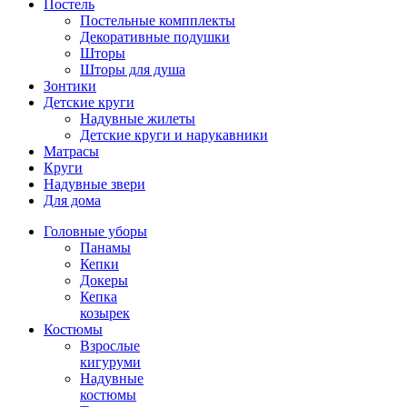
Постель
Постельные компплекты
Декоративные подушки
Шторы
Шторы для душа
Зонтики
Детские круги
Надувные жилеты
Детские круги и нарукавники
Матрасы
Круги
Надувные звери
Для дома
Головные уборы
Панамы
Кепки
Докеры
Кепка
козырек
Костюмы
Взрослые
кигуруми
Надувные
костюмы