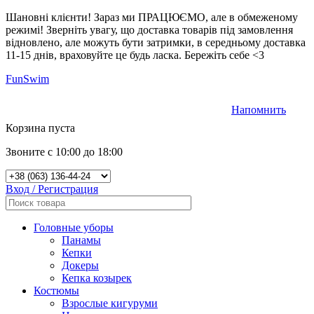
Шановні клієнти! Зараз ми ПРАЦЮЄМО, але в обмеженому
режимі! Зверніть увагу, що доставка товарів під замовлення
відновлено, але можуть бути затримки, в середньому доставка
11-15 днів, враховуйте це будь ласка. Бережіть себе <3
FunSwim
Напомнить
0
Корзина пуста
Звоните с 10:00 до 18:00
Вход / Регистрация
Головные уборы
Панамы
Кепки
Докеры
Кепка козырек
Костюмы
Взрослые кигуруми