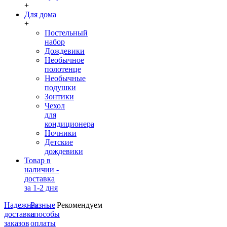
+
Для дома
+
Постельный
набор
Дождевики
Необычное
полотенце
Необычные
подушки
Зонтики
Чехол
для
кондиционера
Ночники
Детские
дождевики
Товар в
наличии -
доставка
за 1-2 дня
Надежная
Разные
Рекомендуем
доставка
способы
заказов
оплаты