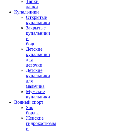
Тапки
лапки
Купальники
Открытые
купальники
Закрытые
купальники
и
боди
Детские
купальники
для
девочки
Детские
купальники
для
мальчика
Мужские
купальники
Водный спорт
Sup
борды
Женские
гидрокостюмы
и