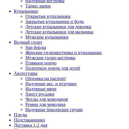
Надувные костюмы
Тапки лапки
Купальники
Открытые купальники
Закрытые купальники и боди
Детские купальники для девочки
Детские купальники для мальчика
Мужские купальники
Водный спорт
Sup борды
Женские гидрокостюмы и купальники
Мужские гидро костюмы
Пляжное пончо
Полотенце пончо для детей
Аксессуары
Обложка на паспорт
Надувные акс. и игрушки
Надувные мячи
Хвост русалки
Чехлы для чемоданов
Ремни для чемодана
Надувные боксерские груши
Пледы
Подстаканники
Доставка 1-2 дня