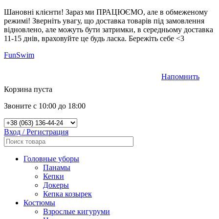
Шановні клієнти! Зараз ми ПРАЦЮЄМО, але в обмеженому
режимі! Зверніть увагу, що доставка товарів під замовлення
відновлено, але можуть бути затримки, в середньому доставка
11-15 днів, враховуйте це будь ласка. Бережіть себе <3
FunSwim
Напомнить
0
Корзина пуста
Звоните с 10:00 до 18:00
Вход / Регистрация
Головные уборы
Панамы
Кепки
Докеры
Кепка козырек
Костюмы
Взрослые кигуруми