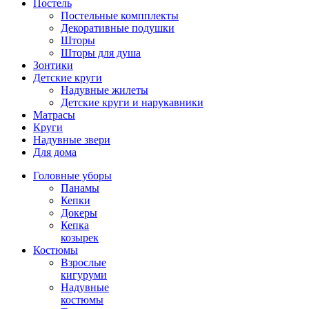
Постель
Постельные компплекты
Декоративные подушки
Шторы
Шторы для душа
Зонтики
Детские круги
Надувные жилеты
Детские круги и нарукавники
Матрасы
Круги
Надувные звери
Для дома
Головные уборы
Панамы
Кепки
Докеры
Кепка
козырек
Костюмы
Взрослые
кигуруми
Надувные
костюмы