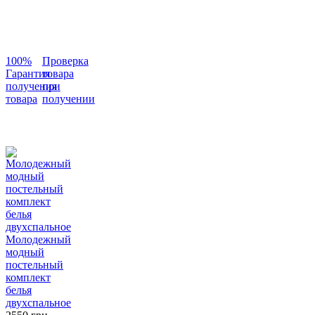
100%
Проверка
Гарантия
товара
получения
при
товара
получении
Молодежный
модный
постельный
комплект
белья
двухспальное