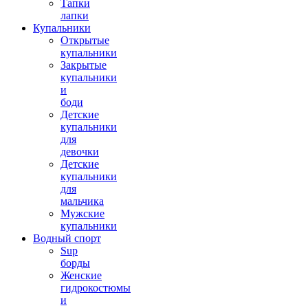
Тапки
лапки
Купальники
Открытые
купальники
Закрытые
купальники
и
боди
Детские
купальники
для
девочки
Детские
купальники
для
мальчика
Мужские
купальники
Водный спорт
Sup
борды
Женские
гидрокостюмы
и