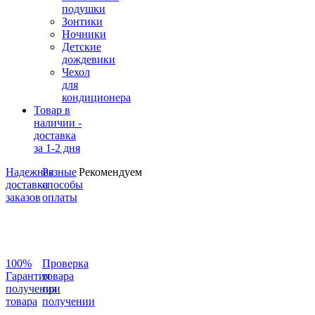
подушки
Зонтики
Ночники
Детские
дождевики
Чехол
для
кондиционера
Товар в
наличии -
доставка
за 1-2 дня
Надежная
Разные
Рекомендуем
доставка
способы
заказов
оплаты
100%
Проверка
Гарантия
товара
получения
при
товара
получении