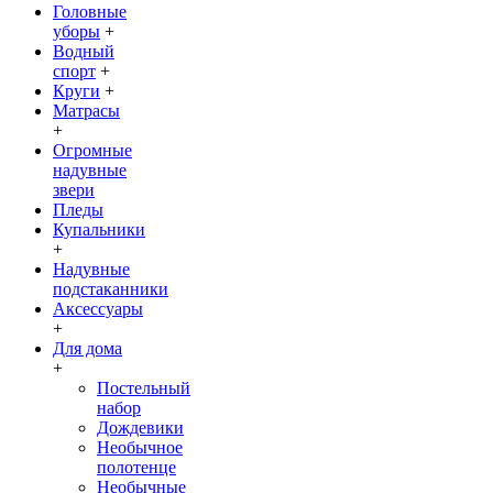
Головные
уборы
+
Водный
спорт
+
Круги
+
Матрасы
+
Огромные
надувные
звери
Пледы
Купальники
+
Надувные
подстаканники
Аксессуары
+
Для дома
+
Постельный
набор
Дождевики
Необычное
полотенце
Необычные