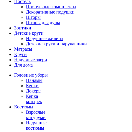
Постель
Постельные компплекты
Декоративные подушки
Шторы
Шторы для душа
Зонтики
Детские круги
Надувные жилеты
Детские круги и нарукавники
Матрасы
Круги
Надувные звери
Для дома
Головные уборы
Панамы
Кепки
Докеры
Кепка
козырек
Костюмы
Взрослые
кигуруми
Надувные
костюмы