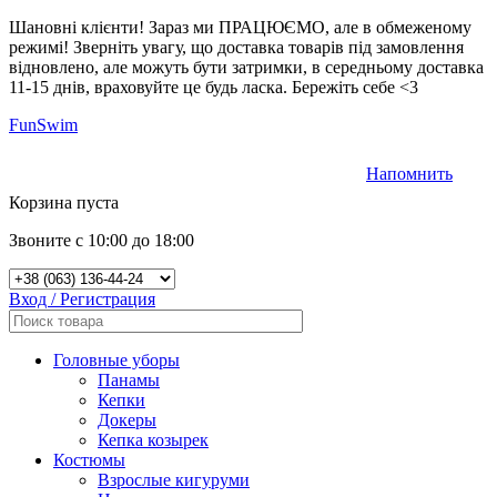
Шановні клієнти! Зараз ми ПРАЦЮЄМО, але в обмеженому
режимі! Зверніть увагу, що доставка товарів під замовлення
відновлено, але можуть бути затримки, в середньому доставка
11-15 днів, враховуйте це будь ласка. Бережіть себе <3
FunSwim
Напомнить
0
Корзина пуста
Звоните с 10:00 до 18:00
Вход / Регистрация
Головные уборы
Панамы
Кепки
Докеры
Кепка козырек
Костюмы
Взрослые кигуруми