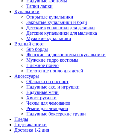
Надувные костюмы
Тапки лапки
Купальники
Открытые купальники
Закрытые купальники и боди
Детские купальники для девочки
Детские купальники для мальчика
Мужские купальники
Водный спорт
Sup борды
Женские гидрокостюмы и купальники
Мужские гидро костюмы
Пляжное пончо
Полотенце пончо для детей
Аксессуары
Обложка на паспорт
Надувные акс. и игрушки
Надувные мячи
Хвост русалки
Чехлы для чемоданов
Ремни для чемодана
Надувные боксерские груши
Пледы
Подстаканники
Доставка 1-2 дня