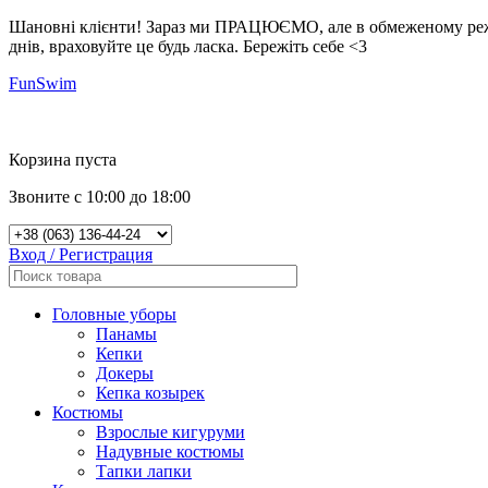
Шановні клієнти! Зараз ми ПРАЦЮЄМО, але в обмеженому режимі
днів, враховуйте це будь ласка. Бережіть себе <3
FunSwim
0
Корзина пуста
Звоните с 10:00 до 18:00
Вход / Регистрация
Головные уборы
Панамы
Кепки
Докеры
Кепка козырек
Костюмы
Взрослые кигуруми
Надувные костюмы
Тапки лапки