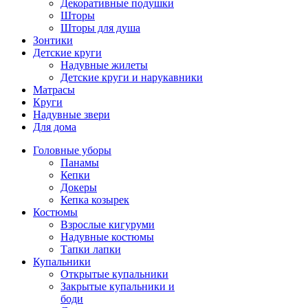
Декоративные подушки
Шторы
Шторы для душа
Зонтики
Детские круги
Надувные жилеты
Детские круги и нарукавники
Матрасы
Круги
Надувные звери
Для дома
Головные уборы
Панамы
Кепки
Докеры
Кепка козырек
Костюмы
Взрослые кигуруми
Надувные костюмы
Тапки лапки
Купальники
Открытые купальники
Закрытые купальники и
боди