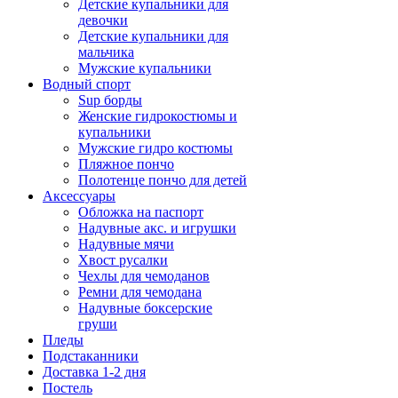
Детские купальники для
девочки
Детские купальники для
мальчика
Мужские купальники
Водный спорт
Sup борды
Женские гидрокостюмы и
купальники
Мужские гидро костюмы
Пляжное пончо
Полотенце пончо для детей
Аксессуары
Обложка на паспорт
Надувные акс. и игрушки
Надувные мячи
Хвост русалки
Чехлы для чемоданов
Ремни для чемодана
Надувные боксерские
груши
Пледы
Подстаканники
Доставка 1-2 дня
Постель