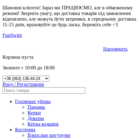
Шановні клієнти! Зараз ми ПРАЦЮЄМО, але в обмеженому
режимі! Зверніть увагу, що доставка товарів під замовлення
відновлено, але можуть бути затримки, в середньому доставка
11-15 днів, враховуйте це будь ласка. Бережіть себе <3
FunSwim
Напомнить
0
Корзина пуста
Звоните с 10:00 до 18:00
Вход / Регистрация
Головные уборы
Панамы
Кепки
Докеры
Кепка козырек
Костюмы
Взрослые кигуруми