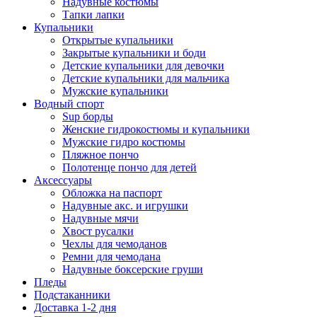
Надувные костюмы
Тапки лапки
Купальники
Открытые купальники
Закрытые купальники и боди
Детские купальники для девочки
Детские купальники для мальчика
Мужские купальники
Водный спорт
Sup борды
Женские гидрокостюмы и купальники
Мужские гидро костюмы
Пляжное пончо
Полотенце пончо для детей
Аксессуары
Обложка на паспорт
Надувные акс. и игрушки
Надувные мячи
Хвост русалки
Чехлы для чемоданов
Ремни для чемодана
Надувные боксерские груши
Пледы
Подстаканники
Доставка 1-2 дня