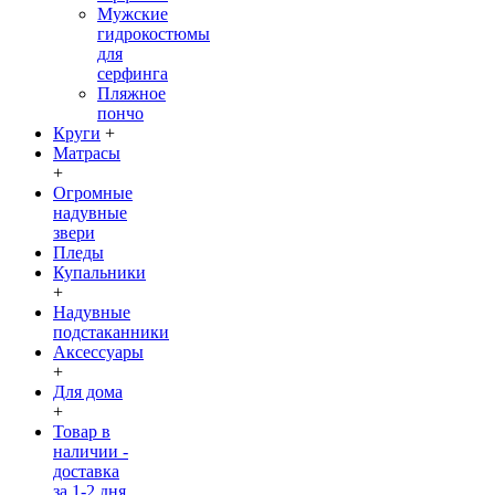
Мужские
гидрокостюмы
для
серфинга
Пляжное
пончо
Круги
+
Матрасы
+
Огромные
надувные
звери
Пледы
Купальники
+
Надувные
подстаканники
Аксессуары
+
Для дома
+
Товар в
наличии -
доставка
за 1-2 дня