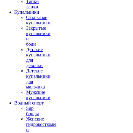
Тапки
лапки
Купальники
Открытые
купальники
Закрытые
купальники
и
боди
Детские
купальники
для
девочки
Детские
купальники
для
мальчика
Мужские
купальники
Водный спорт
Sup
борды
Женские
гидрокостюмы
и