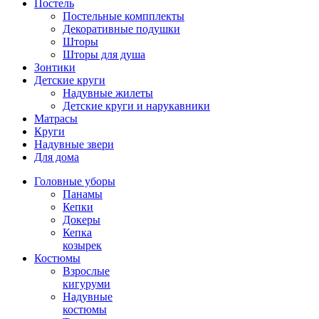
Постель
Постельные компплекты
Декоративные подушки
Шторы
Шторы для душа
Зонтики
Детские круги
Надувные жилеты
Детские круги и нарукавники
Матрасы
Круги
Надувные звери
Для дома
Головные уборы
Панамы
Кепки
Докеры
Кепка
козырек
Костюмы
Взрослые
кигуруми
Надувные
костюмы