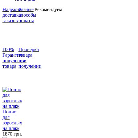
Надежная
Разные
Рекомендуем
доставка
способы
заказов
оплаты
100%
Проверка
Гарантия
товара
получения
при
товара
получении
Пончо
для
взрослых
на пляж
1870 грн.