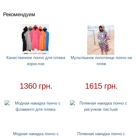
Рекомендуем
Костюмы
+
Головные уборы
+
Водный спорт
+
Полотенце пончо для детей
Качественное пончо для пляжа
Мультяшное полотенце пончо на
взрослое
пляж
Женские гидрокостюмы и купальники для
серфинга
Мужские гидрокостюмы для серфинга
1360 грн.
1615 грн.
Пляжное пончо
Круги
+
Матрасы
+
Огромные надувные звери
Пледы
Модная накидка пончо с
Пляжная накидка пончо с
Купальники
+