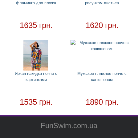
фламинго для пляжа
рисунком листьев
Надувные подстаканники
Аксессуары
+
1635 грн.
1620 грн.
Для дома
+
Товар в наличии - доставка за 1-2 дня
Яркая накидка пончо с
Мужское пляжное пончо с
картинками
капюшоном
1535 грн.
1890 грн.
FunSwim.com.ua