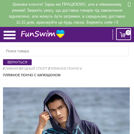
Шановні клієнти! Зараз ми ПРАЦЮЄМО, але в обмеженому
режимі! Зверніть увагу, що доставка товарів під замовлення
відновлено, але можуть бути затримки, в середньому доставка
11-15 днів, враховуйте це будь ласка. Бережіть себе <3
0
Вход
или
Регистрация
/
ГЛАВНАЯ
/
ВОДНЫЙ СПОРТ
/
ПЛЯЖНОЕ ПОНЧО
/
ПЛЯЖНОЕ ПОНЧО С КАПЮШОНОМ
Напомнить
Регистрация или авторизация